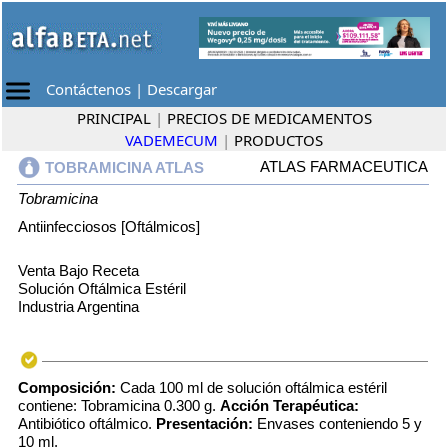
Contáctenos
|
Descargar
PRINCIPAL
|
PRECIOS DE MEDICAMENTOS
VADEMECUM
|
PRODUCTOS
ATLAS FARMACEUTICA
TOBRAMICINA ATLAS
Tobramicina
Antiinfecciosos [Oftálmicos]
Venta Bajo Receta
Solución Oftálmica Estéril
Industria Argentina
Composición:
Cada 100 ml de solución oftálmica estéril
contiene: Tobramicina 0.300 g.
Acción Terapéutica:
Antibiótico oftálmico.
Presentación:
Envases conteniendo 5 y
10 ml.