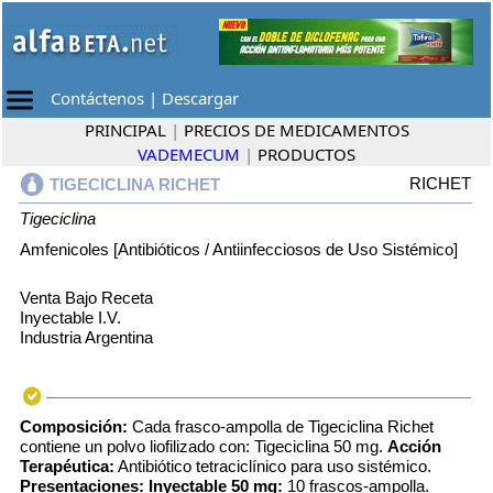
Contáctenos
|
Descargar
PRINCIPAL
|
PRECIOS DE MEDICAMENTOS
VADEMECUM
|
PRODUCTOS
RICHET
TIGECICLINA RICHET
Tigeciclina
Amfenicoles [Antibióticos / Antiinfecciosos de Uso Sistémico]
Venta Bajo Receta
Inyectable I.V.
Industria Argentina
Composición:
Cada frasco-ampolla de Tigeciclina Richet
contiene un polvo liofilizado con: Tigeciclina 50 mg.
Acción
Terapéutica:
Antibiótico tetraciclínico para uso sistémico.
Presentaciones: Inyectable 50 mg:
10 frascos-ampolla.