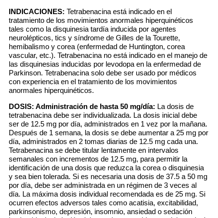
INDICACIONES:
Tetrabenacina está indicado en el
tratamiento de los movimientos anormales hiperquinéticos
tales como la disquinesia tardía inducida por agentes
neurolépticos, tics y síndrome de Gilles de la Tourette,
hemibalismo y corea (enfermedad de Huntington, corea
vascular, etc.). Tetrabenacina no está indicado en el manejo de
las disquinesias inducidas por levodopa en la enfermedad de
Parkinson. Tetrabenacina solo debe ser usado por médicos
con experiencia en el tratamiento de los movimientos
anormales hiperquinéticos.
DOSIS:
Administración de hasta 50 mg/día:
La dosis de
tetrabenacina debe ser individualizada. La dosis inicial debe
ser de 12.5 mg por día, administrados en 1 vez por la mañana.
Después de 1 semana, la dosis se debe aumentar a 25 mg por
día, administrados en 2 tomas diarias de 12.5 mg cada una.
Tetrabenacina se debe titular lentamente en intervalos
semanales con incrementos de 12.5 mg, para permitir la
identificación de una dosis que reduzca la corea o disquinesia
y sea bien tolerada. Si es necesaria una dosis de 37.5 a 50 mg
por día, debe ser administrada en un régimen de 3 veces al
día. La máxima dosis individual recomendada es de 25 mg. Si
ocurren efectos adversos tales como acatisia, excitabilidad,
parkinsonismo, depresión, insomnio, ansiedad o sedación