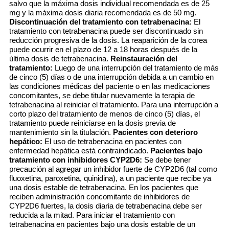
salvo que la máxima dosis individual recomendada es de 25
mg y la máxima dosis diaria recomendada es de 50 mg.
Discontinuación del tratamiento con tetrabenacina:
El
tratamiento con tetrabenacina puede ser discontinuado sin
reducción progresiva de la dosis. La reaparición de la corea
puede ocurrir en el plazo de 12 a 18 horas después de la
última dosis de tetrabenacina.
Reinstauración del
tratamiento:
Luego de una interrupción del tratamiento de más
de cinco (5) días o de una interrupción debida a un cambio en
las condiciones médicas del paciente o en las medicaciones
concomitantes, se debe titular nuevamente la terapia de
tetrabenacina al reiniciar el tratamiento. Para una interrupción a
corto plazo del tratamiento de menos de cinco (5) días, el
tratamiento puede reiniciarse en la dosis previa de
mantenimiento sin la titulación.
Pacientes con deterioro
hepático:
El uso de tetrabenacina en pacientes con
enfermedad hepática está contraindicado.
Pacientes bajo
tratamiento con inhibidores CYP2D6:
Se debe tener
precaución al agregar un inhibidor fuerte de CYP2D6 (tal como
fluoxetina, paroxetina, quinidina), a un paciente que recibe ya
una dosis estable de tetrabenacina. En los pacientes que
reciben administración concomitante de inhibidores de
CYP2D6 fuertes, la dosis diaria de tetrabenacina debe ser
reducida a la mitad. Para iniciar el tratamiento con
tetrabenacina en pacientes bajo una dosis estable de un