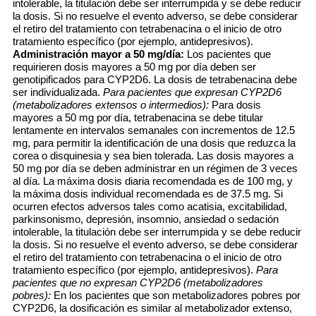
intolerable, la titulación debe ser interrumpida y se debe reducir
la dosis. Si no resuelve el evento adverso, se debe considerar
el retiro del tratamiento con tetrabenacina o el inicio de otro
tratamiento específico (por ejemplo, antidepresivos).
Administración mayor a 50 mg/día:
Los pacientes que
requirieren dosis mayores a 50 mg por día deben ser
genotipificados para CYP2D6. La dosis de tetrabenacina debe
ser individualizada.
Para pacientes que expresan CYP2D6
(metabolizadores extensos o intermedios):
Para dosis
mayores a 50 mg por día, tetrabenacina se debe titular
lentamente en intervalos semanales con incrementos de 12.5
mg, para permitir la identificación de una dosis que reduzca la
corea o disquinesia y sea bien tolerada. Las dosis mayores a
50 mg por día se deben administrar en un régimen de 3 veces
al día. La máxima dosis diaria recomendada es de 100 mg, y
la máxima dosis individual recomendada es de 37.5 mg. Si
ocurren efectos adversos tales como acatisia, excitabilidad,
parkinsonismo, depresión, insomnio, ansiedad o sedación
intolerable, la titulación debe ser interrumpida y se debe reducir
la dosis. Si no resuelve el evento adverso, se debe considerar
el retiro del tratamiento con tetrabenacina o el inicio de otro
tratamiento específico (por ejemplo, antidepresivos).
Para
pacientes que no expresan CYP2D6 (metabolizadores
pobres):
En los pacientes que son metabolizadores pobres por
CYP2D6, la dosificación es similar al metabolizador extenso,