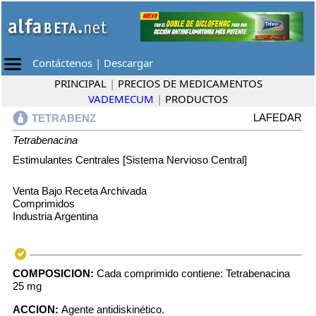
Contáctenos
|
Descargar
PRINCIPAL
|
PRECIOS DE MEDICAMENTOS
VADEMECUM
|
PRODUCTOS
LAFEDAR
TETRABENZ
Tetrabenacina
Estimulantes Centrales [Sistema Nervioso Central]
Venta Bajo Receta Archivada
Comprimidos
Industria Argentina
COMPOSICION:
Cada comprimido contiene: Tetrabenacina
25 mg
ACCION:
Agente antidiskinético.