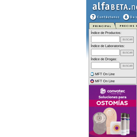
Índice de Productos:
Índice de Laboratorios:
Índice de Drogas:
MFT On Line
MFT On Line