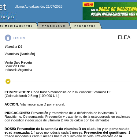
Ultima Actualización: 21/07/2026
ELEA
TESTRI
Vitamina D3
Vitaminas [Nutrición]
Venta Bajo Receta
Solución Oral
Industria Argentina
COMPOSICION:
Cada frasco monodosis de 2 ml contiene: Vitamina D3
(Colecalciferol) 2.5 mg (100.000 U.I.).
ACCION:
Vitaminoterapia D por vía oral.
INDICACIONES:
Prevención y tratamiento de la deficiencia de la vitamina D.
Raquitismo. Osteomalacia. Prevención y tratamiento de la osteoporosis en pacientes
con ingestión inadecuada de vitamina D y/o de calcio con los alimentos.
DOSIS:
Prevención de la carencia de vitamina D en el adulto y en personas de
edad avanzada:
1 frasco monodosis cada 3 meses.
Prevención del raquitismo:
1
frasco monodosis cada 3 meses hasta el quinto año de vida.
Prevención de la