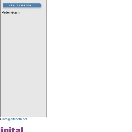
Vademécum
l:
info@alfabeta.net