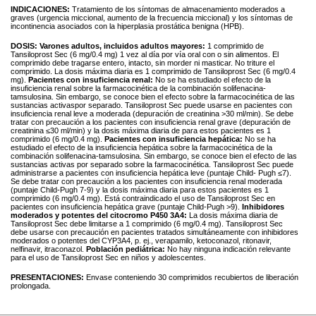
INDICACIONES:
Tratamiento de los síntomas de almacenamiento moderados a
graves (urgencia miccional, aumento de la frecuencia miccional) y los síntomas de
incontinencia asociados con la hiperplasia prostática benigna (HPB).
DOSIS:
Varones adultos, incluidos adultos mayores:
1 comprimido de
Tansiloprost Sec (6 mg/0.4 mg) 1 vez al día por vía oral con o sin alimentos. El
comprimido debe tragarse entero, intacto, sin morder ni masticar. No triture el
comprimido. La dosis máxima diaria es 1 comprimido de Tansiloprost Sec (6 mg/0.4
mg).
Pacientes con insuficiencia renal:
No se ha estudiado el efecto de la
insuficiencia renal sobre la farmacocinética de la combinación solifenacina-
tamsulosina. Sin embargo, se conoce bien el efecto sobre la farmacocinética de las
sustancias activaspor separado. Tansiloprost Sec puede usarse en pacientes con
insuficiencia renal leve a moderada (depuración de creatinina >30 ml/min). Se debe
tratar con precaución a los pacientes con insuficiencia renal grave (depuración de
creatinina ≤30 ml/min) y la dosis máxima diaria de para estos pacientes es 1
comprimido (6 mg/0.4 mg).
Pacientes con insuficiencia hepática:
No se ha
estudiado el efecto de la insuficiencia hepática sobre la farmacocinética de la
combinación solifenacina-tamsulosina. Sin embargo, se conoce bien el efecto de las
sustancias activas por separado sobre la farmacocinética. Tansiloprost Sec puede
administrarse a pacientes con insuficiencia hepática leve (puntaje Child- Pugh ≤7).
Se debe tratar con precaución a los pacientes con insuficiencia renal moderada
(puntaje Child-Pugh 7-9) y la dosis máxima diaria para estos pacientes es 1
comprimido (6 mg/0.4 mg). Está contraindicado el uso de Tansiloprost Sec en
pacientes con insuficiencia hepática grave (puntaje Child-Pugh >9).
Inhibidores
moderados y potentes del citocromo P450 3A4:
La dosis máxima diaria de
Tansiloprost Sec debe limitarse a 1 comprimido (6 mg/0.4 mg). Tansiloprost Sec
debe usarse con precaución en pacientes tratados simultáneamente con inhibidores
moderados o potentes del CYP3A4, p. ej., verapamilo, ketoconazol, ritonavir,
nelfinavir, itraconazol.
Población pediátrica:
No hay ninguna indicación relevante
para el uso de Tansiloprost Sec en niños y adolescentes.
PRESENTACIONES:
Envase conteniendo 30 comprimidos recubiertos de liberación
prolongada.