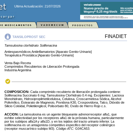
Ultima Actualización: 21/07/2026
FINADIET
TANSILOPROST SEC
Tamsulosina clorhidrato
Solifenacina
Antiespasmódicos Antiinflamatorios [Aparato Genito-Urinario]
Terapéutica Prostática [Aparato Genito-Urinario]
Venta Bajo Receta
Comprimidos Recubiertos de Liberación Prolongada
Industria Argentina
COMPOSICION:
Cada comprimido recubierto de liberación prolongada contiene:
Solifenacina Succinato 6 mg; Tamsulosina Clorhidrato 0.4 mg. Excipientes: Lactosa
Monohidrato, Hidroxipropilmetilcelulosa, Celulosa, Croscarmelosa Sódica, Alcohol
Polivinílico, Estearato de Magnesio, Povidona K30, Crospovidona, Talco, Dióxido de
Silicio Coloidal, Polietilenglicol, Polisorbato 80, Oxido de Hierro Rojo c.s.
ACCION:
La tamsulosina es un agente bloqueante adrenorreceptor alfa1, que
exhibe selectividad por los receptores alfa1 de la próstata humana, particularmente
por los subtipos alfa1A y alfa1D, y en los tejidos del tracto urinario inferior. La
solifenacina es un antagonista competitivo especifico del receptor colinérgico
(receptor muscarínico subtipo M3).
Código ATC:
G04CA53.