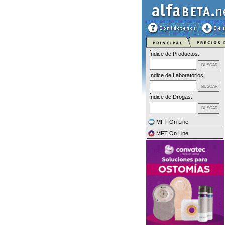
Índice de Productos:
Índice de Laboratorios:
Índice de Drogas:
MFT On Line
MFT On Line