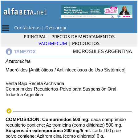
Contáctenos
|
Descargar
PRINCIPAL
|
PRECIOS DE MEDICAMENTOS
VADEMECUM
|
PRODUCTOS
MICROSULES ARGENTINA
TANEZOX
Azitromicina
Macrólidos [Antibióticos / Antiinfecciosos de Uso Sistémico]
Venta Bajo Receta Archivada
Comprimidos Recubiertos-Polvo para Suspensión Oral
Industria Argentina
COMPOSICION:
Comprimidos 500 mg:
cada comprimido
recubierto contiene: Azitromicina (como dihidrato) 500 mg.
Suspensión extemporánea 200 mg/5 ml:
cada 100 g de
polvo contiene: Azitromicina (como dihidrato) 6 g.