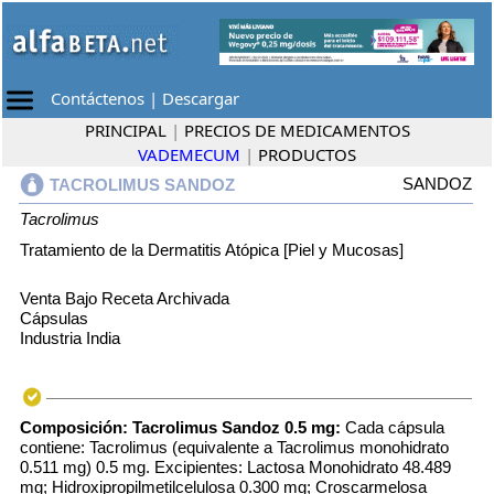
Contáctenos
|
Descargar
PRINCIPAL
|
PRECIOS DE MEDICAMENTOS
VADEMECUM
|
PRODUCTOS
SANDOZ
TACROLIMUS SANDOZ
Tacrolimus
Tratamiento de la Dermatitis Atópica [Piel y Mucosas]
Venta Bajo Receta Archivada
Cápsulas
Industria India
Composición:
Tacrolimus Sandoz 0.5 mg:
Cada cápsula
contiene: Tacrolimus (equivalente a Tacrolimus monohidrato
0.511 mg) 0.5 mg. Excipientes: Lactosa Monohidrato 48.489
mg; Hidroxipropilmetilcelulosa 0.300 mg; Croscarmelosa