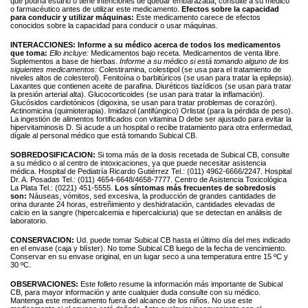
que podría estarlo o tiene intenciones de quedar embarazada, consulte a su médico
o farmacéutico antes de utilizar este medicamento.
Efectos sobre la capacidad
para conducir y utilizar máquinas:
Este medicamento carece de efectos
conocidos sobre la capacidad para conducir o usar máquinas.
INTERACCIONES:
Informe a su médico acerca de todos los medicamentos
que toma:
Ello incluye:
Medicamentos bajo receta. Medicamentos de venta libre.
Suplementos a base de hierbas.
Informe a su médico si está tomando alguno de los
siguientes medicamentos:
Colestiramina, colestipol (se usa para el tratamiento de
niveles altos de colesterol). Fenitoína o barbitúricos (se usan para tratar la epilepsia).
Laxantes que contienen aceite de parafina. Diuréticos tiazídicos (se usan para tratar
la presión arterial alta). Glucocorticoides (se usan para tratar la inflamación).
Glucósidos cardiotónicos (digoxina, se usan para tratar problemas de corazón).
Actinomicina (quimioterapia). Imidazol (antifúngico) Orlistat (para la pérdida de peso).
La ingestión de alimentos fortificados con vitamina D debe ser ajustado para evitar la
hipervitaminosis D. Si acude a un hospital o recibe tratamiento para otra enfermedad,
dígale al personal médico que está tomando Subical CB.
SOBREDOSIFICACION:
Si toma más de la dosis recetada de Subical CB, consulte
a su médico o al centro de intoxicaciones, ya que puede necesitar asistencia
médica. Hospital de Pediatría Ricardo Gutiérrez Tel.: (011) 4962-6666/2247. Hospital
Dr. A. Posadas Tel.: (011) 4654-6648/4658-7777. Centro de Asistencia Toxicológica
La Plata Tel.: (0221) 451-5555.
Los síntomas más frecuentes de sobredosis
son:
Náuseas, vómitos, sed excesiva, la producción de grandes cantidades de
orina durante 24 horas, estreñimiento y deshidratación, cantidades elevadas de
calcio en la sangre (hipercalcemia e hipercalciuria) que se detectan en análisis de
laboratorio.
CONSERVACION:
Ud. puede tomar Subical CB hasta el último día del mes indicado
en el envase (caja y blíster). No tome Subical CB luego de la fecha de vencimiento.
Conservar en su envase original, en un lugar seco a una temperatura entre 15 ºC y
30 ºC.
OBSERVACIONES:
Este folleto resume la información más importante de Subical
CB, para mayor información y ante cualquier duda consulte con su médico.
Mantenga este medicamento fuera del alcance de los niños. No use este