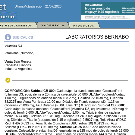
Ultima Actualización: 21/07/2026
LABORATORIOS BERNABO
SUBICAL CB
Vitamina D3
Vitaminas [Nutrición]
Venta Bajo Receta
Cápsulas Blandas
Industria Argentina
COMPOSICION:
Subical CB 800:
Cada cápsula blanda contiene: Colecalciferol
(vitamina D3, equivalente a 20 mcg de colecalciferol) 800 UI, Alfa-Tocoferol Acetato
1.00 mg, Triglicéridos de cadena media 168.2 mg, Gelatina 72.1038 mg, Glicerina
33.2275 mg, Agua Purificada 12.00 mg, Dióxido de Titanio (suspensión 1:15 en
glicerina) 2.5896 mg, Azul Brillante (FD&C Blue N°1) 0.0791 mg.
Subical CB 5600:
Cada cápsula blanda contiene: Colecalciferol (vitamina D3, equivalente a 140 mcg de
colecalciferol) 5.600 UI, Alfa-Tocoferol Acetato 1.00 mg, Triglicéridos de cadena
media 163.4 mg, Gelatina 72.1315 mg, Glicerina 33.2403 mg, Agua Purificada 12.00
mg, Dióxido de Titanio (suspensión 1:15 en glicerina) 2.5927 mg, Rojo Allura (FD&C
Red N°40) 0.033 mg, Amarillo de Quinoleína (D&C Yellow 10) 0.0133 mg, Azul
Brillante (FD&C Blue N°1) 0.0189 mg.
Subical CB 25 000:
Cada cápsula blanda
contiene: Colecalciferol (vitamina D3, equivalente a 625 mcg de colecalciferol) 25.000
UI, Alfa-Tocoferol Acetato 1.0 mg, Triglicéridos de cadena media 144.0 mg, Gelatina