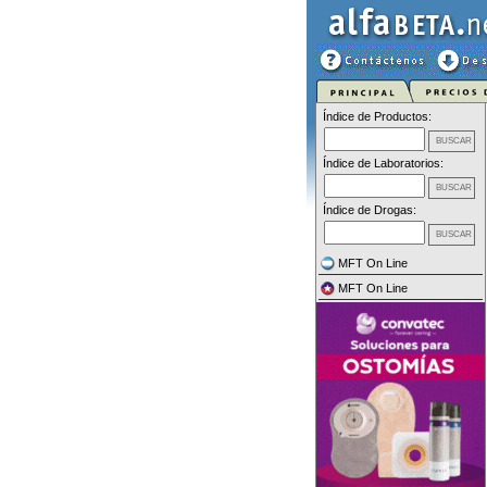
Índice de Productos:
Índice de Laboratorios:
Índice de Drogas:
MFT On Line
MFT On Line