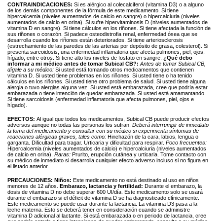
CONTRAINDICACIONES:
Si es alérgico al colecalciferol (vitamina D3) o a alguno
de los demás componentes de la fórmula de este medicamento. Si tiene
hipercalcemia (niveles aumentados de calcio en sangre) o hipercalciuria (niveles
aumentados de calcio en orina). Si sufre hipervitaminosis D (niveles aumentados de
vitamina D en sangre). Si tiene cálculos en los riñones. Si tiene afectada la función de
sus riñones o corazón. Si padece osteodistrofia renal, enfermedad ósea que se
desarrolla cuando los riñones están deteriorados. Si tiene arteriosclerosis
(estrechamiento de las paredes de las arterias por depósito de grasa, colesterol). Si
presenta sarcoidosis, una enfermedad inflamatoria que afecta pulmones, piel, ojos,
hígado, entre otros. Si tiene alto los niveles de fosfato en sangre.
¿Qué debo
informar a mi médico antes de tomar Subical CB?:
Antes de tomar Subical CB,
dígale a su médico:
Si usted está tomando otros medicamentos que contienen
vitamina D. Si usted tiene problemas en los riñones. Si usted tiene o ha tenido
cálculos en los riñones. Si usted tiene otro problema de salud. Si usted tiene alguna
alergia o tuvo alergias alguna vez. Si usted está embarazada, cree que podría estar
embarazada o tiene intención de quedar embarazada. Si usted está amamantando.
Si tiene sarcoidosis (enfermedad inflamatoria que afecta pulmones, piel, ojos e
hígado).
EFECTOS:
Al igual que todos los medicamentos, Subical CB puede producir efectos
adversos aunque no todas las personas los sufran.
Deberá interrumpir de inmediato
la toma del medicamento y consultar con su médico si experimenta síntomas de
reacciones alérgicas graves, tales como:
Hinchazón de la cara, labios, lengua o
garganta. Dificultad para tragar. Urticaria y dificultad para respirar.
Poco frecuentes:
Hipercalcemia (niveles aumentados de calcio) e hipercalciuria (niveles aumentados
de calcio en orina).
Raras:
Prurito, erupción cutánea y urticaria. Tome contacto con
su médico de inmediato si desarrolla cualquier efecto adverso incluso si no figura en
el listado anterior.
PRECAUCIONES:
Niños:
Este medicamento no está destinado al uso en niños
menores de 12 años.
Embarazo, lactancia y fertilidad:
Durante el embarazo, la
dosis de vitamina D no debe superar 600 UI/día. Este medicamento solo se usará
durante el embarazo si el déficit de vitamina D se ha diagnosticado clínicamente.
Este medicamento se puede usar durante la lactancia. La vitamina D3 pasa a la
leche materna. Esto se deberá tener en consideración cuando se administre
vitamina D adicional al lactante. Si está embarazada o en periodo de lactancia, cree