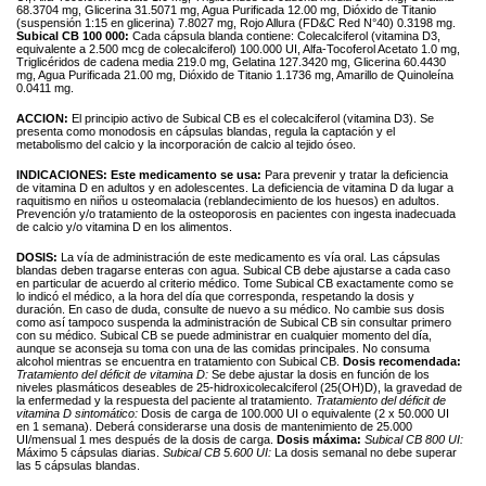
68.3704 mg, Glicerina 31.5071 mg, Agua Purificada 12.00 mg, Dióxido de Titanio
(suspensión 1:15 en glicerina) 7.8027 mg, Rojo Allura (FD&C Red N°40) 0.3198 mg.
Subical CB 100 000:
Cada cápsula blanda contiene: Colecalciferol (vitamina D3,
equivalente a 2.500 mcg de colecalciferol) 100.000 UI, Alfa-Tocoferol Acetato 1.0 mg,
Triglicéridos de cadena media 219.0 mg, Gelatina 127.3420 mg, Glicerina 60.4430
mg, Agua Purificada 21.00 mg, Dióxido de Titanio 1.1736 mg, Amarillo de Quinoleína
0.0411 mg.
ACCION:
El principio activo de Subical CB es el colecalciferol (vitamina D3). Se
presenta como monodosis en cápsulas blandas, regula la captación y el
metabolismo del calcio y la incorporación de calcio al tejido óseo.
INDICACIONES:
Este medicamento se usa:
Para prevenir y tratar la deficiencia
de vitamina D en adultos y en adolescentes. La deficiencia de vitamina D da lugar a
raquitismo en niños u osteomalacia (reblandecimiento de los huesos) en adultos.
Prevención y/o tratamiento de la osteoporosis en pacientes con ingesta inadecuada
de calcio y/o vitamina D en los alimentos.
DOSIS:
La vía de administración de este medicamento es vía oral. Las cápsulas
blandas deben tragarse enteras con agua. Subical CB debe ajustarse a cada caso
en particular de acuerdo al criterio médico. Tome Subical CB exactamente como se
lo indicó el médico, a la hora del día que corresponda, respetando la dosis y
duración. En caso de duda, consulte de nuevo a su médico. No cambie sus dosis
como así tampoco suspenda la administración de Subical CB sin consultar primero
con su médico. Subical CB se puede administrar en cualquier momento del día,
aunque se aconseja su toma con una de las comidas principales. No consuma
alcohol mientras se encuentra en tratamiento con Subical CB.
Dosis recomendada:
Tratamiento del déficit de vitamina D:
Se debe ajustar la dosis en función de los
niveles plasmáticos deseables de 25-hidroxicolecalciferol (25(OH)D), la gravedad de
la enfermedad y la respuesta del paciente al tratamiento.
Tratamiento del déficit de
vitamina D sintomático:
Dosis de carga de 100.000 UI o equivalente (2 x 50.000 UI
en 1 semana). Deberá considerarse una dosis de mantenimiento de 25.000
UI/mensual 1 mes después de la dosis de carga.
Dosis máxima:
Subical CB 800 UI:
Máximo 5 cápsulas diarias.
Subical CB 5.600 UI:
La dosis semanal no debe superar
las 5 cápsulas blandas.