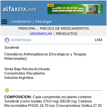
Contáctenos
|
Descargar
PRINCIPAL
|
PRECIOS DE MEDICAMENTOS
VADEMECUM
|
PRODUCTOS
LKM
SONEFRAN
Sorafenib
Citostáticos Antineoplásicos [Oncológicos y Terapias
Relacionadas]
Venta Bajo Receta Archivada
Comprimidos Recubiertos
Industria Argentina
COMPOSICION:
Cada comprimido recubierto contiene:
Sorafenib (como tosilato 274.0 mg) 200.00 mg; Celulosa
Microcristalina PH101 16.70 mg; Croscarmelosa Sódica 27.20