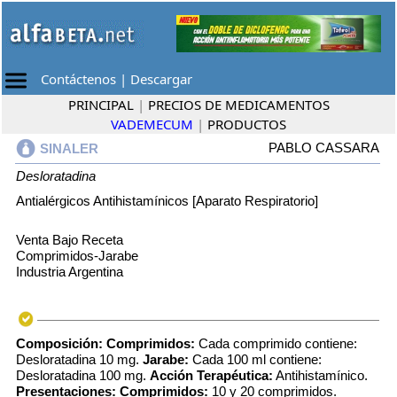
Contáctenos
|
Descargar
PRINCIPAL
|
PRECIOS DE MEDICAMENTOS
VADEMECUM
|
PRODUCTOS
PABLO CASSARA
SINALER
Desloratadina
Antialérgicos Antihistamínicos [Aparato Respiratorio]
Venta Bajo Receta
Comprimidos-Jarabe
Industria Argentina
Composición:
Comprimidos:
Cada comprimido contiene:
Desloratadina 10 mg.
Jarabe:
Cada 100 ml contiene:
Desloratadina 100 mg.
Acción Terapéutica:
Antihistamínico.
Presentaciones:
Comprimidos:
10 y 20 comprimidos.