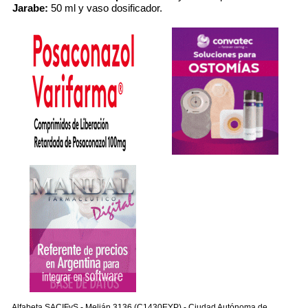
Jarabe:
50 ml y vaso dosificador.
Alfabeta SACIFyS - Melián 3136 (C1430EYP) - Ciudad Autónoma de