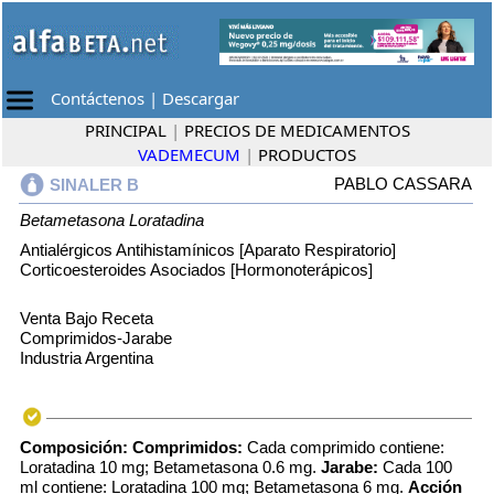
Contáctenos
|
Descargar
PRINCIPAL
|
PRECIOS DE MEDICAMENTOS
VADEMECUM
|
PRODUCTOS
PABLO CASSARA
SINALER B
Betametasona
Loratadina
Antialérgicos Antihistamínicos [Aparato Respiratorio]
Corticoesteroides Asociados [Hormonoterápicos]
Venta Bajo Receta
Comprimidos-Jarabe
Industria Argentina
Composición:
Comprimidos:
Cada comprimido contiene:
Loratadina 10 mg; Betametasona 0.6 mg.
Jarabe:
Cada 100
ml contiene: Loratadina 100 mg; Betametasona 6 mg.
Acción