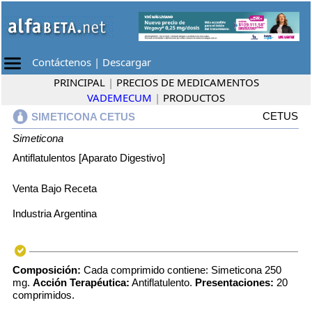
Contáctenos
|
Descargar
PRINCIPAL
|
PRECIOS DE MEDICAMENTOS
VADEMECUM
|
PRODUCTOS
CETUS
SIMETICONA CETUS
Simeticona
Antiflatulentos [Aparato Digestivo]
Venta Bajo Receta
Industria Argentina
Composición:
Cada comprimido contiene: Simeticona 250
mg.
Acción Terapéutica:
Antiflatulento.
Presentaciones:
20
comprimidos.