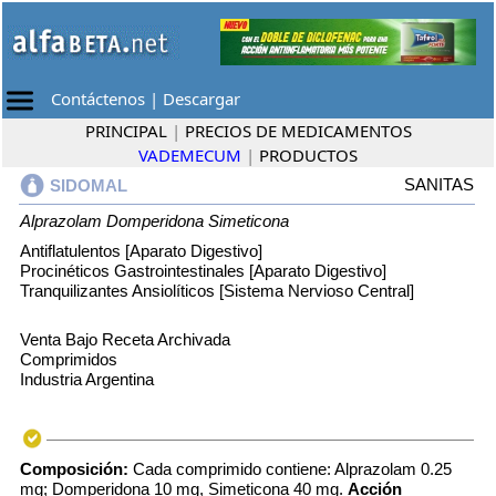
Contáctenos
|
Descargar
PRINCIPAL
|
PRECIOS DE MEDICAMENTOS
VADEMECUM
|
PRODUCTOS
SANITAS
SIDOMAL
Alprazolam
Domperidona
Simeticona
Antiflatulentos [Aparato Digestivo]
Procinéticos Gastrointestinales [Aparato Digestivo]
Tranquilizantes Ansiolíticos [Sistema Nervioso Central]
Venta Bajo Receta Archivada
Comprimidos
Industria Argentina
Composición:
Cada comprimido contiene: Alprazolam 0.25
mg; Domperidona 10 mg, Simeticona 40 mg.
Acción