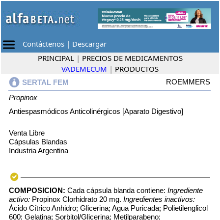
Contáctenos
|
Descargar
PRINCIPAL
|
PRECIOS DE MEDICAMENTOS
VADEMECUM
|
PRODUCTOS
ROEMMERS
SERTAL FEM
Propinox
Antiespasmódicos Anticolinérgicos [Aparato Digestivo]
Venta Libre
Cápsulas Blandas
Industria Argentina
COMPOSICION:
Cada cápsula blanda contiene:
Ingrediente
activo:
Propinox Clorhidrato 20 mg.
Ingredientes inactivos:
Ácido Cítrico Anhidro; Glicerina; Agua Puricada; Polietilenglicol
600; Gelatina; Sorbitol/Glicerina; Metilparabeno;