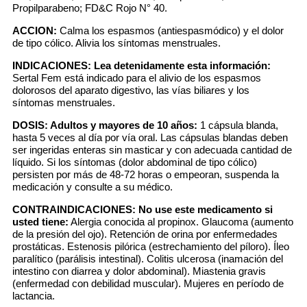
Propilparabeno; FD&C Rojo N° 40.
ACCION:
Calma los espasmos (antiespasmódico) y el dolor
de tipo cólico. Alivia los síntomas menstruales.
INDICACIONES:
Lea detenidamente esta información:
Sertal Fem está indicado para el alivio de los espasmos
dolorosos del aparato digestivo, las vías biliares y los
síntomas menstruales.
DOSIS:
Adultos y mayores de 10 años:
1 cápsula blanda,
hasta 5 veces al día por vía oral. Las cápsulas blandas deben
ser ingeridas enteras sin masticar y con adecuada cantidad de
líquido. Si los síntomas (dolor abdominal de tipo cólico)
persisten por más de 48-72 horas o empeoran, suspenda la
medicación y consulte a su médico.
CONTRAINDICACIONES:
No use este medicamento si
usted tiene:
Alergia conocida al propinox. Glaucoma (aumento
de la presión del ojo). Retención de orina por enfermedades
prostáticas. Estenosis pilórica (estrechamiento del píloro). Íleo
paralítico (parálisis intestinal). Colitis ulcerosa (inamación del
intestino con diarrea y dolor abdominal). Miastenia gravis
(enfermedad con debilidad muscular). Mujeres en período de
lactancia.