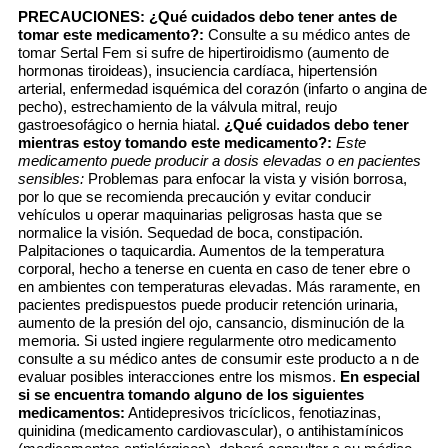
PRECAUCIONES:
¿Qué cuidados debo tener antes de
tomar este medicamento?:
Consulte a su médico antes de
tomar Sertal Fem si sufre de hipertiroidismo (aumento de
hormonas tiroideas), insuciencia cardíaca, hipertensión
arterial, enfermedad isquémica del corazón (infarto o angina de
pecho), estrechamiento de la válvula mitral, reujo
gastroesofágico o hernia hiatal.
¿Qué cuidados debo tener
mientras estoy tomando este medicamento?:
Este
medicamento puede producir a dosis elevadas o en pacientes
sensibles:
Problemas para enfocar la vista y visión borrosa,
por lo que se recomienda precaución y evitar conducir
vehículos u operar maquinarias peligrosas hasta que se
normalice la visión. Sequedad de boca, constipación.
Palpitaciones o taquicardia. Aumentos de la temperatura
corporal, hecho a tenerse en cuenta en caso de tener ebre o
en ambientes con temperaturas elevadas. Más raramente, en
pacientes predispuestos puede producir retención urinaria,
aumento de la presión del ojo, cansancio, disminución de la
memoria. Si usted ingiere regularmente otro medicamento
consulte a su médico antes de consumir este producto a n de
evaluar posibles interacciones entre los mismos.
En especial
si se encuentra tomando alguno de los siguientes
medicamentos:
Antidepresivos tricíclicos, fenotiazinas,
quinidina (medicamento cardiovascular), o antihistamínicos