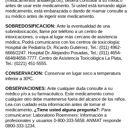
(medicamentos antialérgicos), deberá consultar a su médico
antes de usar este medicamento. Si usted está tomando algún
medicamento, está embarazada o dando de mamar consulte a
su médico antes de ingerir este medicamento.
SOBREDOSIFICACION:
Ante la eventualidad de una
sobredosicación, llame por teléfono a un centro de
intoxicaciones, o vaya al lugar más cercano de asistencia
médica. Podrá comunicarse con los centros de toxicología:
Hospital de Pediatría Dr. Ricardo Gutiérrez, Tel.: (011) 4962-
6666/2247. Hospital Dr. Alejandro Posadas, Tel.: (011) 4654-
6648/4658-7777. Centro de Asistencia Toxicológica La Plata,
Tel.: (0221) 451-5555.
CONSERVACION:
Conservar en lugar seco a temperatura
inferior a 30ºC.
OBSERVACIONES:
Ante cualquier duda consulte a su
médico y/o a su farmacéutico. Este medicamento como
cualquier otro debe mantenerse fuera del alcance de los niños.
Lea con cuidado esta información antes de tomar el
medicamento.
¿Tiene usted alguna pregunta?:
Para
comunicarse:
Laboratorio Roemmers: Información a
profesionales y usuarios 0-800-333-5658. ANMAT responde
0800-333-1234.