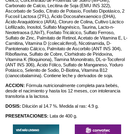
Oleico, Concentrado de Proteínas de Suero (MFGM),
Carbonato de Calcio, Lecitina de Soja (EMU INS 322),
Ascorbato de Sodio, Citrato de Potasio, Fosfato Dipotásico, 2
Fucosil Lactosa (2'FL), Ácido Docosahexaenoico (DHA),
Ácido Araquidónico (ARA), Cloruro de Colina, Cultivo Láctico
Liofilizado, Inositol, Sulfato Magnésico, Taurina, Lacto-n-
Neotetraosa (LNnT), Fosfato Tricálcico, Sulfato Ferroso,
Sulfato de Zinc, Palmitato de Retinol, Acetato de Vitamina E, L-
Carnitina, Vitamina D (colecalciferol), Nicotinamida, D-
Pantotenato Cálcico, Palmitato de Ascorbilo (ANT INS 304),
Riboflavina, Sulfato de Cobre, Clorhidrato de Piridoxina,
Vitamina K (filoquinona), Tiamina Mononitrato, DL-α-Tocoferol
(ANT INS 306), Ácido Fólico, Sulfato de Manganeso, Yoduro
Potásico, Selenito de Sodio, D-Biotina, Vitamina B12
(cianocobalamina). Contiene leche y derivados de soja.
ACCION:
Fórmula nutricionalmente completa para bebés,
desde el nacimiento y hasta los 12 meses, con intolerancia
transitoria a la lactosa.
DOSIS:
Dilución al 14.7 %. Medida al ras: 4.9 g.
PRESENTACIONES:
Lata de 400 g.