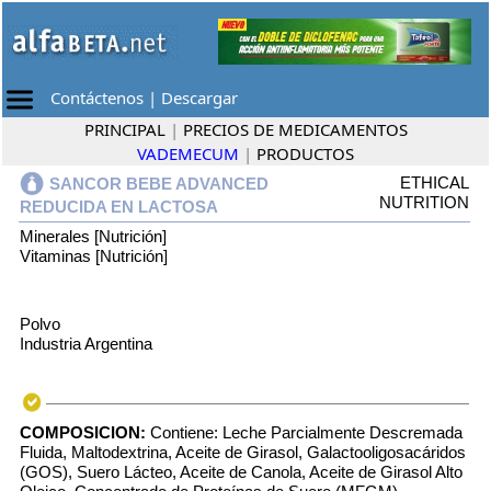
Contáctenos
|
Descargar
PRINCIPAL
|
PRECIOS DE MEDICAMENTOS
VADEMECUM
|
PRODUCTOS
ETHICAL
SANCOR BEBE ADVANCED
NUTRITION
REDUCIDA EN LACTOSA
Minerales [Nutrición]
Vitaminas [Nutrición]
Polvo
Industria Argentina
COMPOSICION:
Contiene: Leche Parcialmente Descremada
Fluida, Maltodextrina, Aceite de Girasol, Galactooligosacáridos
(GOS), Suero Lácteo, Aceite de Canola, Aceite de Girasol Alto