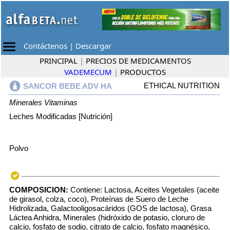
Contáctenos
|
Descargar
PRINCIPAL
|
PRECIOS DE MEDICAMENTOS
VADEMECUM
|
PRODUCTOS
ETHICAL NUTRITION
SANCOR BEBE ADV HA
Minerales
Vitaminas
Leches Modificadas [Nutrición]
Polvo
COMPOSICION:
Contiene: Lactosa, Aceites Vegetales (aceite
de girasol, colza, coco), Proteínas de Suero de Leche
Hidrolizada, Galactooligosacáridos (GOS de lactosa), Grasa
Láctea Anhidra, Minerales (hidróxido de potasio, cloruro de
calcio, fosfato de sodio, citrato de calcio, fosfato magnésico,