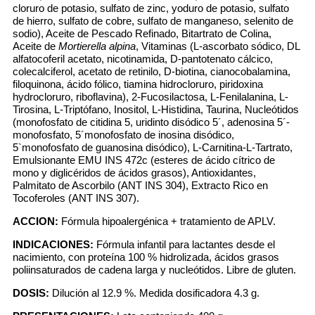
cloruro de potasio, sulfato de zinc, yoduro de potasio, sulfato
de hierro, sulfato de cobre, sulfato de manganeso, selenito de
sodio), Aceite de Pescado Refinado, Bitartrato de Colina,
Aceite de
Mortierella alpina
, Vitaminas (L-ascorbato sódico, DL
alfatocoferil acetato, nicotinamida, D-pantotenato cálcico,
colecalciferol, acetato de retinilo, D-biotina, cianocobalamina,
filoquinona, ácido fólico, tiamina hidrocloruro, piridoxina
hydrocloruro, riboflavina), 2-Fucosilactosa, L-Fenilalanina, L-
Tirosina, L-Triptófano, Inositol, L-Histidina, Taurina, Nucleótidos
(monofosfato de citidina 5, uridinto disódico 5´, adenosina 5´-
monofosfato, 5´monofosfato de inosina disódico,
5`monofosfato de guanosina disódico), L-Carnitina-L-Tartrato,
Emulsionante EMU INS 472c (esteres de ácido cítrico de
mono y diglicéridos de ácidos grasos), Antioxidantes,
Palmitato de Ascorbilo (ANT INS 304), Extracto Rico en
Tocoferoles (ANT INS 307).
ACCION:
Fórmula hipoalergénica + tratamiento de APLV.
INDICACIONES:
Fórmula infantil para lactantes desde el
nacimiento, con proteína 100 % hidrolizada, ácidos grasos
poliinsaturados de cadena larga y nucleótidos. Libre de gluten.
DOSIS:
Dilución al 12.9 %. Medida dosificadora 4.3 g.