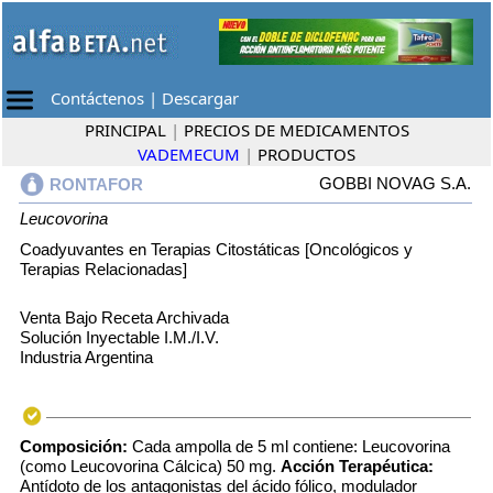
Contáctenos
|
Descargar
PRINCIPAL
|
PRECIOS DE MEDICAMENTOS
VADEMECUM
|
PRODUCTOS
GOBBI NOVAG S.A.
RONTAFOR
Leucovorina
Coadyuvantes en Terapias Citostáticas [Oncológicos y
Terapias Relacionadas]
Venta Bajo Receta Archivada
Solución Inyectable I.M./I.V.
Industria Argentina
Composición:
Cada ampolla de 5 ml contiene: Leucovorina
(como Leucovorina Cálcica) 50 mg.
Acción Terapéutica:
Antídoto de los antagonistas del ácido fólico, modulador