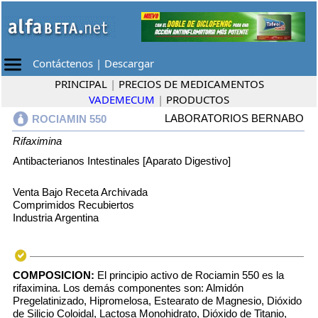
Contáctenos
|
Descargar
PRINCIPAL
|
PRECIOS DE MEDICAMENTOS
VADEMECUM
|
PRODUCTOS
LABORATORIOS BERNABO
ROCIAMIN 550
Rifaximina
Antibacterianos Intestinales [Aparato Digestivo]
Venta Bajo Receta Archivada
Comprimidos Recubiertos
Industria Argentina
COMPOSICION:
El principio activo de Rociamin 550 es la
rifaximina. Los demás componentes son: Almidón
Pregelatinizado, Hipromelosa, Estearato de Magnesio, Dióxido
de Silicio Coloidal, Lactosa Monohidrato, Dióxido de Titanio,