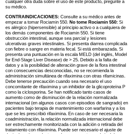
cualquier otra duda sobre el uso de este producto, pregunte a
su médico.
CONTRAINDICACIONES:
Consulte a su médico antes de
empezar a tomar Rociamin 550.
No tome Rociamin 550:
Si
es alérgico (hipersensible) al principio activo o a cualquiera de
los demás componentes de Rociamin 550. Si tiene
obstrucción intestinal, aunque sea parcial y lesiones
ulcerativas graves intestinales. Si presenta diarrea complicada
con fiebre o sangre en materia fecal. Si está embarazada. Si
presenta una puntuación en la escala MELD (del inglés, Model
for End-Stage Liver Disease) de > 25. Debido a la falta de
datos y a la posibilidad de alteración grave de la flora intestinal
con consecuencias desconocidas, no se recomienda la
administración simultánea de rifaximina con otras rifamicinas.
Debe tenerse precaución cuando sea necesario el uso
concomitante de rifaximina y un inhibidor de la glicoproteína P
como la ciclosporina. Se han notificado tanto casos de
aumento como de disminución de la relación normalizada
internacional (en algunos casos con episodios de sangrado) en
pacientes bajo terapia de mantenimiento con warfarina y a los
que se les prescribió rifaximina. En caso de ser necesaria la
coadministración, la relación normalizada internacional debe
ser estrechamente monitorizada con la adición o retirada del
tratamiento con rifaximina. Puede ser necesario el ajuste de