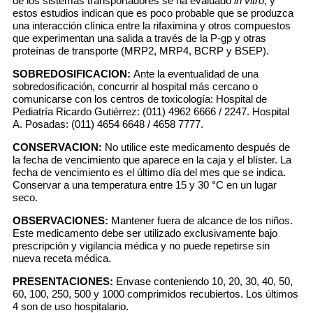
de los sistemas transportadores se ha evaluado
in vitro
, y
estos estudios indican que es poco probable que se produzca
una interacción clínica entre la rifaximina y otros compuestos
que experimentan una salida a través de la P-gp y otras
proteínas de transporte (MRP2, MRP4, BCRP y BSEP).
SOBREDOSIFICACION:
Ante la eventualidad de una
sobredosificación, concurrir al hospital más cercano o
comunicarse con los centros de toxicología: Hospital de
Pediatría Ricardo Gutiérrez: (011) 4962 6666 / 2247. Hospital
A. Posadas: (011) 4654 6648 / 4658 7777.
CONSERVACION:
No utilice este medicamento después de
la fecha de vencimiento que aparece en la caja y el blíster. La
fecha de vencimiento es el último día del mes que se indica.
Conservar a una temperatura entre 15 y 30 °C en un lugar
seco.
OBSERVACIONES:
Mantener fuera de alcance de los niños.
Este medicamento debe ser utilizado exclusivamente bajo
prescripción y vigilancia médica y no puede repetirse sin
nueva receta médica.
PRESENTACIONES:
Envase conteniendo 10, 20, 30, 40, 50,
60, 100, 250, 500 y 1000 comprimidos recubiertos. Los últimos
4 son de uso hospitalario.