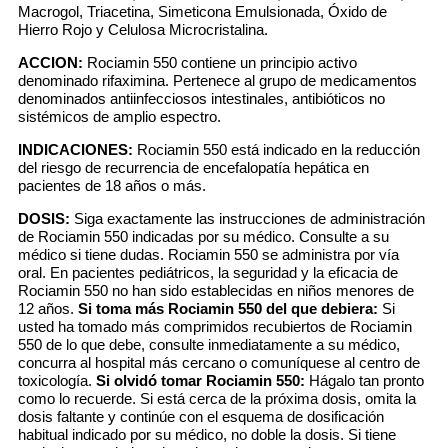
Macrogol, Triacetina, Simeticona Emulsionada, Óxido de
Hierro Rojo y Celulosa Microcristalina.
ACCION:
Rociamin 550 contiene un principio activo
denominado rifaximina. Pertenece al grupo de medicamentos
denominados antiinfecciosos intestinales, antibióticos no
sistémicos de amplio espectro.
INDICACIONES:
Rociamin 550 está indicado en la reducción
del riesgo de recurrencia de encefalopatía hepática en
pacientes de 18 años o más.
DOSIS:
Siga exactamente las instrucciones de administración
de Rociamin 550 indicadas por su médico. Consulte a su
médico si tiene dudas. Rociamin 550 se administra por vía
oral. En pacientes pediátricos, la seguridad y la eficacia de
Rociamin 550 no han sido establecidas en niños menores de
12 años.
Si toma más Rociamin 550 del que debiera:
Si
usted ha tomado más comprimidos recubiertos de Rociamin
550 de lo que debe, consulte inmediatamente a su médico,
concurra al hospital más cercano o comuníquese al centro de
toxicología.
Si olvidó tomar Rociamin 550:
Hágalo tan pronto
como lo recuerde. Si está cerca de la próxima dosis, omita la
dosis faltante y continúe con el esquema de dosificación
habitual indicado por su médico, no doble la dosis. Si tiene