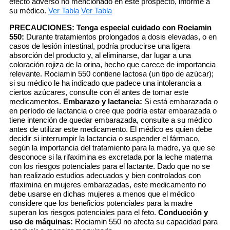
efecto adverso no mencionado en este prospecto, informe a
su médico.
Ver Tabla
Ver Tabla
PRECAUCIONES:
Tenga especial cuidado con Rociamin
550:
Durante tratamientos prolongados a dosis elevadas, o en
casos de lesión intestinal, podría producirse una ligera
absorción del producto y, al eliminarse, dar lugar a una
coloración rojiza de la orina, hecho que carece de importancia
relevante. Rociamin 550 contiene lactosa (un tipo de azúcar);
si su médico le ha indicado que padece una intolerancia a
ciertos azúcares, consulte con él antes de tomar este
medicamentos.
Embarazo y lactancia:
Si está embarazada o
en período de lactancia o cree que podría estar embarazada o
tiene intención de quedar embarazada, consulte a su médico
antes de utilizar este medicamento. El médico es quien debe
decidir si interrumpir la lactancia o suspender el fármaco,
según la importancia del tratamiento para la madre, ya que se
desconoce si la rifaximina es excretada por la leche materna
con los riesgos potenciales para el lactante. Dado que no se
han realizado estudios adecuados y bien controlados con
rifaximina en mujeres embarazadas, este medicamento no
debe usarse en dichas mujeres a menos que el médico
considere que los beneficios potenciales para la madre
superan los riesgos potenciales para el feto.
Conducción y
uso de máquinas:
Rociamin 550 no afecta su capacidad para