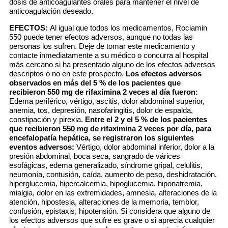
dosis de anticoagulantes orales para mantener el nivel de
anticoagulación deseado.
EFECTOS:
Al igual que todos los medicamentos, Rociamin
550 puede tener efectos adversos, aunque no todas las
personas los sufren. Deje de tomar este medicamento y
contacte inmediatamente a su médico o concurra al hospital
más cercano si ha presentado alguno de los efectos adversos
descriptos o no en este prospecto.
Los efectos adversos
observados en más del 5 % de los pacientes que
recibieron 550 mg de rifaximina 2 veces al día fueron:
Edema periférico, vértigo, ascitis, dolor abdominal superior,
anemia, tos, depresión, nasofaringitis, dolor de espalda,
constipación y pirexia.
Entre el 2 y el 5 % de los pacientes
que recibieron 550 mg de rifaximina 2 veces por día, para
encefalopatía hepática, se registraron los siguientes
eventos adversos:
Vértigo, dolor abdominal inferior, dolor a la
presión abdominal, boca seca, sangrado de várices
esofágicas, edema generalizado, síndrome gripal, celulitis,
neumonía, contusión, caída, aumento de peso, deshidratación,
hiperglucemia, hipercalcemia, hipoglucemia, hiponatremia,
mialgia, dolor en las extremidades, amnesia, alteraciones de la
atención, hipostesia, alteraciones de la memoria, temblor,
confusión, epistaxis, hipotensión. Si considera que alguno de
los efectos adversos que sufre es grave o si aprecia cualquier