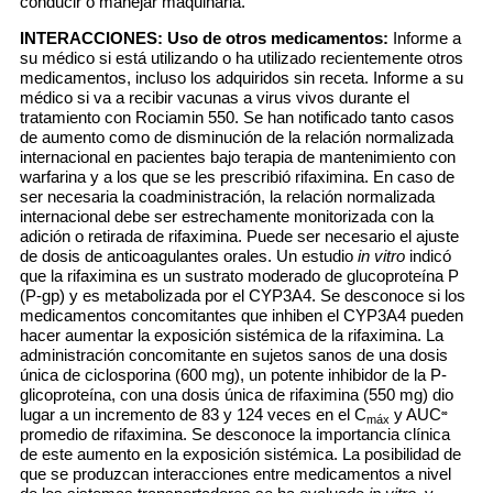
conducir o manejar maquinaria.
INTERACCIONES:
Uso de otros medicamentos:
Informe a
su médico si está utilizando o ha utilizado recientemente otros
medicamentos, incluso los adquiridos sin receta. Informe a su
médico si va a recibir vacunas a virus vivos durante el
tratamiento con Rociamin 550. Se han notificado tanto casos
de aumento como de disminución de la relación normalizada
internacional en pacientes bajo terapia de mantenimiento con
warfarina y a los que se les prescribió rifaximina. En caso de
ser necesaria la coadministración, la relación normalizada
internacional debe ser estrechamente monitorizada con la
adición o retirada de rifaximina. Puede ser necesario el ajuste
de dosis de anticoagulantes orales. Un estudio
in vitro
indicó
que la rifaximina es un sustrato moderado de glucoproteína P
(P-gp) y es metabolizada por el CYP3A4. Se desconoce si los
medicamentos concomitantes que inhiben el CYP3A4 pueden
hacer aumentar la exposición sistémica de la rifaximina. La
administración concomitante en sujetos sanos de una dosis
única de ciclosporina (600 mg), un potente inhibidor de la P-
glicoproteína, con una dosis única de rifaximina (550 mg) dio
lugar a un incremento de 83 y 124 veces en el C
y AUC
∞
máx
promedio de rifaximina. Se desconoce la importancia clínica
de este aumento en la exposición sistémica. La posibilidad de
que se produzcan interacciones entre medicamentos a nivel