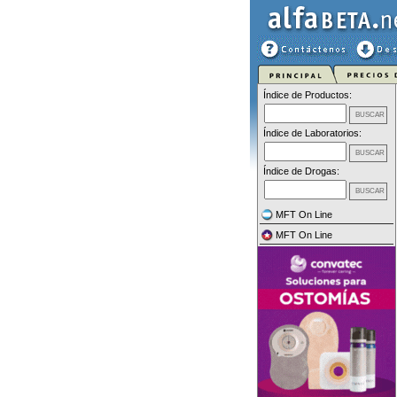
Índice de Productos:
Índice de Laboratorios:
Índice de Drogas:
MFT On Line
MFT On Line