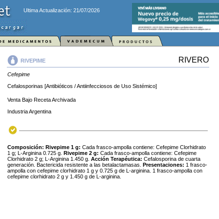
Ultima Actualización: 21/07/2026
RIVERO
RIVEPIME
Cefepime
Cefalosporinas [Antibióticos / Antiinfecciosos de Uso Sistémico]
Venta Bajo Receta Archivada
Industria Argentina
Composición:
Rivepime 1 g:
Cada frasco-ampolla contiene: Cefepime Clorhidrato
1 g; L-Arginina 0.725 g.
Rivepime 2 g:
Cada frasco-ampolla contiene: Cefepime
Clorhidrato 2 g; L-Arginina 1.450 g.
Acción Terapéutica:
Cefalosporina de cuarta
generación. Bactericida resistente a las betalactamasas.
Presentaciones:
1 frasco-
ampolla con cefepime clorhidrato 1 g y 0.725 g de L-arginina. 1 frasco-ampolla con
cefepime clorhidrato 2 g y 1.450 g de L-arginina.