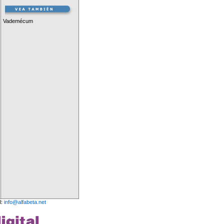
Vademécum
l:
info@alfabeta.net