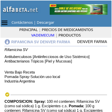
Contáctenos
|
Descargar
PRINCIPAL
|
PRECIOS DE MEDICAMENTOS
VADEMECUM
|
PRODUCTOS
DENVER FARMA
RIFAMICINA SV DENVER FARMA
Rifamicina SV
Antituberculosos [Antiinfecciosos de Uso Sistémico]
Antibacterianos Tópicos [Piel y Mucosas]
Venta Bajo Receta
Pomada-Spray-Solución uso local
Industria Argentina
COMPOSICION:
Spray:
100 ml contienen: Rifamicina SV
(como sal sódica) 1 g. Excipientes c.s.
Pomada:
100 g
contienen: Rifamicina SV (como sal sódica) 1 g. Excipientes