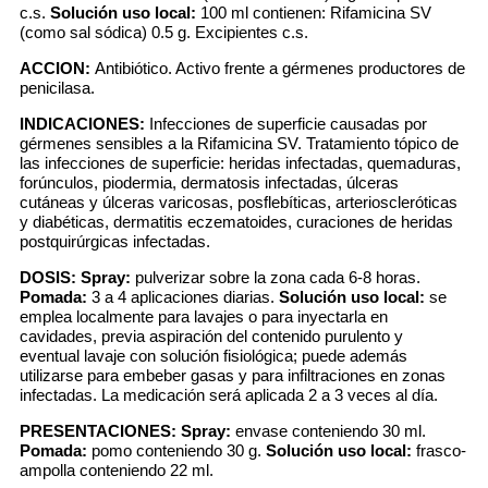
c.s.
Solución uso local:
100 ml contienen: Rifamicina SV
(como sal sódica) 0.5 g. Excipientes c.s.
ACCION:
Antibiótico. Activo frente a gérmenes productores de
penicilasa.
INDICACIONES:
Infecciones de superficie causadas por
gérmenes sensibles a la Rifamicina SV. Tratamiento tópico de
las infecciones de superficie: heridas infectadas, quemaduras,
forúnculos, piodermia, dermatosis infectadas, úlceras
cutáneas y úlceras varicosas, posflebíticas, arterioscleróticas
y diabéticas, dermatitis eczematoides, curaciones de heridas
postquirúrgicas infectadas.
DOSIS:
Spray:
pulverizar sobre la zona cada 6-8 horas.
Pomada:
3 a 4 aplicaciones diarias.
Solución uso local:
se
emplea localmente para lavajes o para inyectarla en
cavidades, previa aspiración del contenido purulento y
eventual lavaje con solución fisiológica; puede además
utilizarse para embeber gasas y para infiltraciones en zonas
infectadas. La medicación será aplicada 2 a 3 veces al día.
PRESENTACIONES:
Spray:
envase conteniendo 30 ml.
Pomada:
pomo conteniendo 30 g.
Solución uso local:
frasco-
ampolla conteniendo 22 ml.