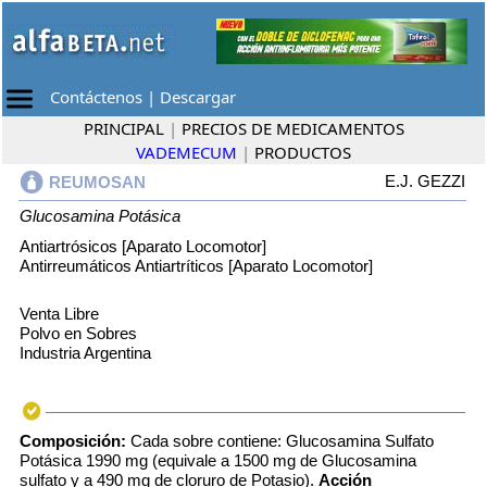
Contáctenos
|
Descargar
PRINCIPAL
|
PRECIOS DE MEDICAMENTOS
VADEMECUM
|
PRODUCTOS
E.J. GEZZI
REUMOSAN
Glucosamina Potásica
Antiartrósicos [Aparato Locomotor]
Antirreumáticos Antiartríticos [Aparato Locomotor]
Venta Libre
Polvo en Sobres
Industria Argentina
Composición:
Cada sobre contiene: Glucosamina Sulfato
Potásica 1990 mg (equivale a 1500 mg de Glucosamina
sulfato y a 490 mg de cloruro de Potasio).
Acción