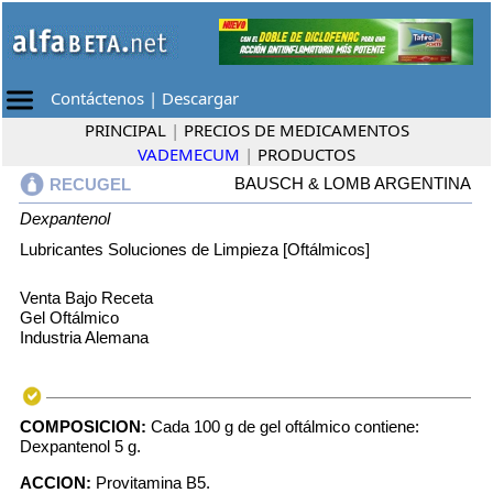
Contáctenos
|
Descargar
PRINCIPAL
|
PRECIOS DE MEDICAMENTOS
VADEMECUM
|
PRODUCTOS
BAUSCH & LOMB ARGENTINA
RECUGEL
Dexpantenol
Lubricantes Soluciones de Limpieza [Oftálmicos]
Venta Bajo Receta
Gel Oftálmico
Industria Alemana
COMPOSICION:
Cada 100 g de gel oftálmico contiene:
Dexpantenol 5 g.
ACCION:
Provitamina B5.