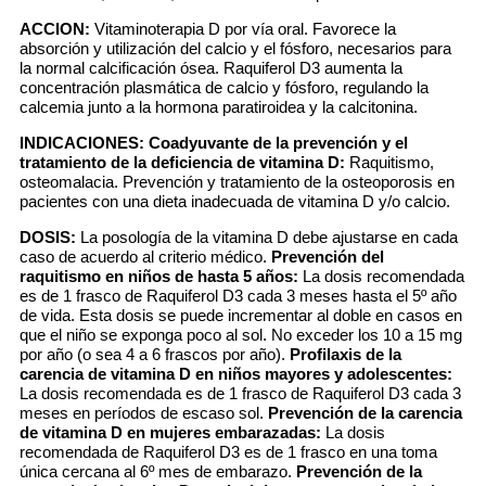
ACCION:
Vitaminoterapia D por vía oral. Favorece la
absorción y utilización del calcio y el fósforo, necesarios para
la normal calcificación ósea. Raquiferol D3 aumenta la
concentración plasmática de calcio y fósforo, regulando la
calcemia junto a la hormona paratiroidea y la calcitonina.
INDICACIONES:
Coadyuvante de la prevención y el
tratamiento de la deficiencia de vitamina D:
Raquitismo,
osteomalacia. Prevención y tratamiento de la osteoporosis en
pacientes con una dieta inadecuada de vitamina D y/o calcio.
DOSIS:
La posología de la vitamina D debe ajustarse en cada
caso de acuerdo al criterio médico.
Prevención del
raquitismo en niños de hasta 5 años:
La dosis recomendada
es de 1 frasco de Raquiferol D3 cada 3 meses hasta el 5º año
de vida. Esta dosis se puede incrementar al doble en casos en
que el niño se exponga poco al sol. No exceder los 10 a 15 mg
por año (o sea 4 a 6 frascos por año).
Profilaxis de la
carencia de vitamina D en niños mayores y adolescentes:
La dosis recomendada es de 1 frasco de Raquiferol D3 cada 3
meses en períodos de escaso sol.
Prevención de la carencia
de vitamina D en mujeres embarazadas:
La dosis
recomendada de Raquiferol D3 es de 1 frasco en una toma
única cercana al 6º mes de embarazo.
Prevención de la