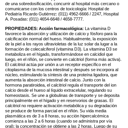
de una sobredosificación, concurrir al hospital más cercano o
comunicarse con los centros de toxicología: Hospital de
Pediatría Ricardo Gutiérrez: (011) 4962-6666 / 2247, Hospital
A. Posadas: (011) 4654-6648 / 4658-7777.
PROPIEDADES:
Acción farmacológica:
La vitamina D
favorece la absorción y utilización de calcio y fósforo para la
calcificación normal del hueso. Habitualmente, la exposición
de la piel a los rayos ultravioletas de la luz solar da lugar a la
formación de colecalciferol (vitamina D3). La vitamina D3 se
metaboliza en el hígado, transformándose en calcidiol que
luego, en el riñón, se convierte en calcitriol (forma más activa).
El calcitriol actúa por unión a un receptor específico en el
citoplasma de la mucosa intestinal y después se incorpora al
núcleo, estimulando la síntesis de una proteína ligadora, que
aumenta la absorción intestinal de calcio. Junto con la
hormona paratiroidea, el calcitriol regula el transporte del ion
calcio desde el hueso al líquido extracelular, regulando su
homeostasis. Se une a globulinas de transporte y se deposita
principalmente en el hígado y en reservorios de grasas. El
calcitriol no requiere activación metabólica y su degradación
se produce de forma parcial en el riñón. Su vida media
plasmática es de 3 a 8 horas, su acción hipercalcémica
comienza a las 2 a 6 horas (cuando se administra por vía
oral); la concentración se obtiene a las 2 horas. Luego de su