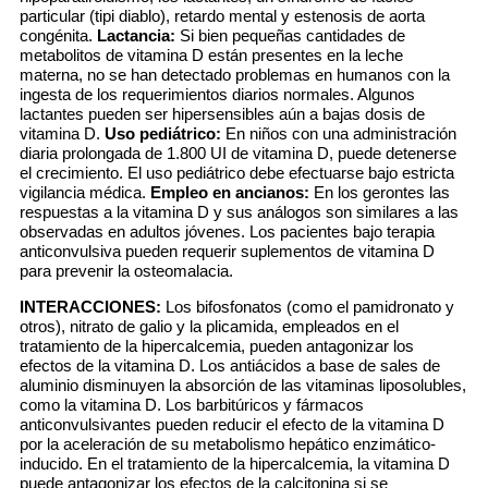
particular (tipi diablo), retardo mental y estenosis de aorta
congénita.
Lactancia:
Si bien pequeñas cantidades de
metabolitos de vitamina D están presentes en la leche
materna, no se han detectado problemas en humanos con la
ingesta de los requerimientos diarios normales. Algunos
lactantes pueden ser hipersensibles aún a bajas dosis de
vitamina D.
Uso pediátrico:
En niños con una administración
diaria prolongada de 1.800 UI de vitamina D, puede detenerse
el crecimiento. El uso pediátrico debe efectuarse bajo estricta
vigilancia médica.
Empleo en ancianos:
En los gerontes las
respuestas a la vitamina D y sus análogos son similares a las
observadas en adultos jóvenes. Los pacientes bajo terapia
anticonvulsiva pueden requerir suplementos de vitamina D
para prevenir la osteomalacia.
INTERACCIONES:
Los bifosfonatos (como el pamidronato y
otros), nitrato de galio y la plicamida, empleados en el
tratamiento de la hipercalcemia, pueden antagonizar los
efectos de la vitamina D. Los antiácidos a base de sales de
aluminio disminuyen la absorción de las vitaminas liposolubles,
como la vitamina D. Los barbitúricos y fármacos
anticonvulsivantes pueden reducir el efecto de la vitamina D
por la aceleración de su metabolismo hepático enzimático-
inducido. En el tratamiento de la hipercalcemia, la vitamina D
puede antagonizar los efectos de la calcitonina si se