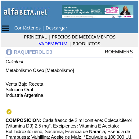
Contáctenos
|
Descargar
PRINCIPAL
|
PRECIOS DE MEDICAMENTOS
VADEMECUM
|
PRODUCTOS
ROEMMERS
RAQUIFEROL D3
Calcitriol
Metabolismo Oseo [Metabolismo]
Venta Bajo Receta
Solución Oral
Industria Argentina
COMPOSICION:
Cada frasco de 2 ml contiene: Colecalciferol
(Vitamina D3) 2.5 mg*. Excipientes: Vitamina E Acetato;
Butilhidroxitolueno; Sacarina; Esencia de Naranja; Esencia de
Frambuesa; Vainillina; Aceite de Maíz. *Equivale a 100.000 U.I.