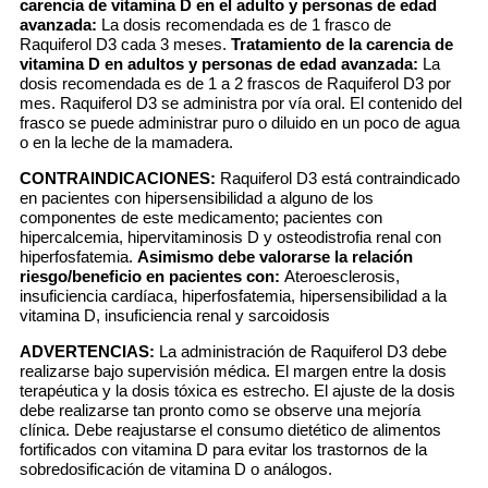
carencia de vitamina D en el adulto y personas de edad
avanzada:
La dosis recomendada es de 1 frasco de
Raquiferol D3 cada 3 meses.
Tratamiento de la carencia de
vitamina D en adultos y personas de edad avanzada:
La
dosis recomendada es de 1 a 2 frascos de Raquiferol D3 por
mes. Raquiferol D3 se administra por vía oral. El contenido del
frasco se puede administrar puro o diluido en un poco de agua
o en la leche de la mamadera.
CONTRAINDICACIONES:
Raquiferol D3 está contraindicado
en pacientes con hipersensibilidad a alguno de los
componentes de este medicamento; pacientes con
hipercalcemia, hipervitaminosis D y osteodistrofia renal con
hiperfosfatemia.
Asimismo debe valorarse la relación
riesgo/beneficio en pacientes con:
Ateroesclerosis,
insuficiencia cardíaca, hiperfosfatemia, hipersensibilidad a la
vitamina D, insuficiencia renal y sarcoidosis
ADVERTENCIAS:
La administración de Raquiferol D3 debe
realizarse bajo supervisión médica. El margen entre la dosis
terapéutica y la dosis tóxica es estrecho. El ajuste de la dosis
debe realizarse tan pronto como se observe una mejoría
clínica. Debe reajustarse el consumo dietético de alimentos
fortificados con vitamina D para evitar los trastornos de la
sobredosificación de vitamina D o análogos.