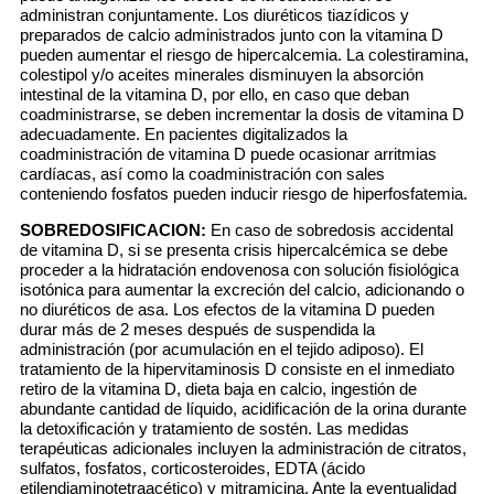
administran conjuntamente. Los diuréticos tiazídicos y
preparados de calcio administrados junto con la vitamina D
pueden aumentar el riesgo de hipercalcemia. La colestiramina,
colestipol y/o aceites minerales disminuyen la absorción
intestinal de la vitamina D, por ello, en caso que deban
coadministrarse, se deben incrementar la dosis de vitamina D
adecuadamente. En pacientes digitalizados la
coadministración de vitamina D puede ocasionar arritmias
cardíacas, así como la coadministración con sales
conteniendo fosfatos pueden inducir riesgo de hiperfosfatemia.
SOBREDOSIFICACION:
En caso de sobredosis accidental
de vitamina D, si se presenta crisis hipercalcémica se debe
proceder a la hidratación endovenosa con solución fisiológica
isotónica para aumentar la excreción del calcio, adicionando o
no diuréticos de asa. Los efectos de la vitamina D pueden
durar más de 2 meses después de suspendida la
administración (por acumulación en el tejido adiposo). El
tratamiento de la hipervitaminosis D consiste en el inmediato
retiro de la vitamina D, dieta baja en calcio, ingestión de
abundante cantidad de líquido, acidificación de la orina durante
la detoxificación y tratamiento de sostén. Las medidas
terapéuticas adicionales incluyen la administración de citratos,
sulfatos, fosfatos, corticosteroides, EDTA (ácido
etilendiaminotetraacético) y mitramicina. Ante la eventualidad