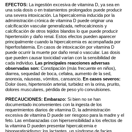
EFECTOS:
La ingestión excesiva de vitamina D, ya sea en
una sola dosis o en tratamientos prolongados puede producir
una severa intoxicación. La hipercalcemia inducida por la
administración crónica de vitamina D puede originar una
calcificación vascular generalizada, nefrocalcinosis y
calcificación de otros tejidos blandos lo que puede producir
hipertensión y daño renal. Estos efectos pueden aparecer
principalmente cuando la hipercalcemia es acompañada por
hiperfosfatemia. En casos de intoxicación por vitamina D
puede ocurrir la muerte por daño renal o vascular. Las dosis
que pueden causar toxicidad varían con la sensibilidad de
cada individuo.
Las principales reacciones adversas
observadas son:
Constipación (más frecuente en niños),
diarrea, sequedad de boca, cefalea, aumento de la sed,
anorexia, náuseas, vómitos, cansancio.
En casos severos:
Dolor óseo, hipertensión arterial, turbidez en la orina, prurito,
dolores musculares, pérdida de peso y/o convulsiones.
PRECAUCIONES:
Embarazo:
Si bien no se han
documentado inconvenientes con la ingesta de los
requerimientos diarios de vitamina D, la administración
excesiva de vitamina D puede ser riesgoso para la madre y el
feto. Las embarazadas con hipersensibilidad a los efectos de
la vitamina D pueden presentar hipercalcemia e
hipoparatiroidismo; los lactantes, un síndrome de facies