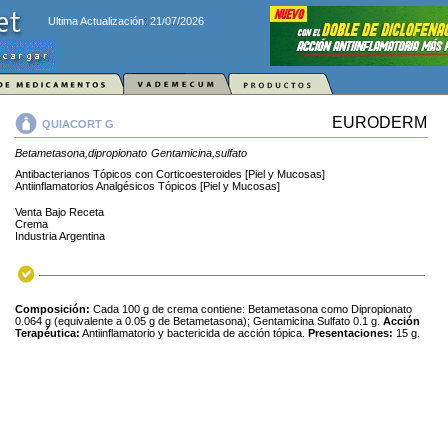
Ultima Actualización: 21/07/2026
EURODERM
QUIACORT G
Betametasona,dipropionato
Gentamicina,sulfato
Antibacterianos Tópicos con Corticoesteroides [Piel y Mucosas]
Antiinflamatorios Analgésicos Tópicos [Piel y Mucosas]
Venta Bajo Receta
Crema
Industria Argentina
Composición:
Cada 100 g de crema contiene: Betametasona como Dipropionato
0.064 g (equivalente a 0.05 g de Betametasona); Gentamicina Sulfato 0.1 g.
Acción
Terapéutica:
Antiinflamatorio y bactericida de acción tópica.
Presentaciones:
15 g.