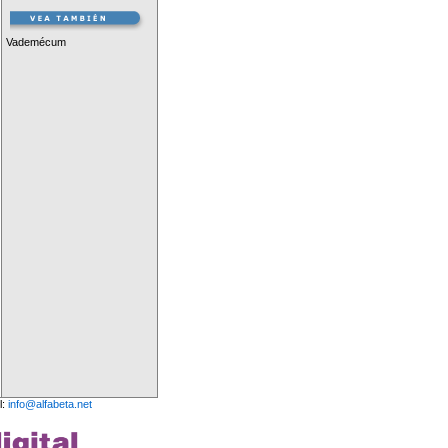
Vademécum
l:
info@alfabeta.net