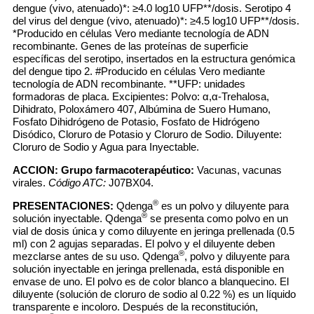
dengue (vivo, atenuado)*: ≥4.0 log10 UFP**/dosis. Serotipo 4
del virus del dengue (vivo, atenuado)*: ≥4.5 log10 UFP**/dosis.
*Producido en células Vero mediante tecnología de ADN
recombinante. Genes de las proteínas de superficie
específicas del serotipo, insertados en la estructura genómica
del dengue tipo 2. #Producido en células Vero mediante
tecnología de ADN recombinante. **UFP: unidades
formadoras de placa. Excipientes: Polvo: α,α-Trehalosa,
Dihidrato, Poloxámero 407, Albúmina de Suero Humano,
Fosfato Dihidrógeno de Potasio, Fosfato de Hidrógeno
Disódico, Cloruro de Potasio y Cloruro de Sodio. Diluyente:
Cloruro de Sodio y Agua para Inyectable.
ACCION:
Grupo farmacoterapéutico:
Vacunas, vacunas
virales.
Código ATC:
J07BX04.
®
PRESENTACIONES:
Qdenga
es un polvo y diluyente para
®
solución inyectable. Qdenga
se presenta como polvo en un
vial de dosis única y como diluyente en jeringa prellenada (0.5
ml) con 2 agujas separadas. El polvo y el diluyente deben
®
mezclarse antes de su uso. Qdenga
, polvo y diluyente para
solución inyectable en jeringa prellenada, está disponible en
envase de uno. El polvo es de color blanco a blanquecino. El
diluyente (solución de cloruro de sodio al 0.22 %) es un líquido
transparente e incoloro. Después de la reconstitución,