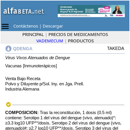
Contáctenos
|
Descargar
PRINCIPAL
|
PRECIOS DE MEDICAMENTOS
VADEMECUM
|
PRODUCTOS
TAKEDA
QDENGA
Virus Vivos Atenuados de Dengue
Vacunas [Inmunoterápicos]
Venta Bajo Receta
Polvo y Diluyente p/Sol. Iny. en Jga. Prell.
Industria Alemana
COMPOSICION:
Tras la reconstitución, 1 dosis (0.5 ml)
contiene: Serotipo 1 del virus del dengue (vivo, atenuado)*:
≥3.3 log10 UFP**/dosis. Serotipo 2 del virus del dengue (vivo,
atenuado)#: ≥2.7 log10 UFP**/dosis. Serotipo 3 del virus del