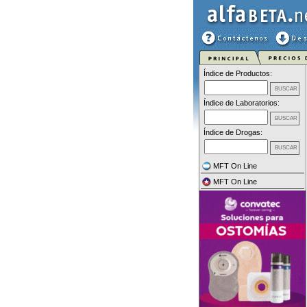
Índice de Productos:
Índice de Laboratorios:
Índice de Drogas:
MFT On Line
MFT On Line