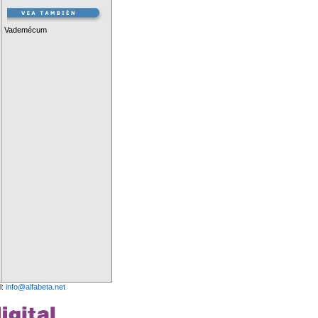
Vademécum
l:
info@alfabeta.net