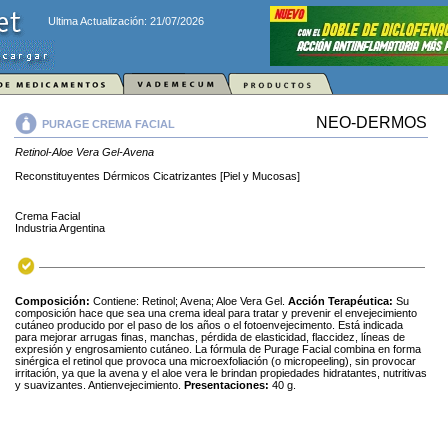
Ultima Actualización: 21/07/2026
NEO-DERMOS
PURAGE CREMA FACIAL
Retinol-Aloe Vera Gel-Avena
Reconstituyentes Dérmicos Cicatrizantes [Piel y Mucosas]
Crema Facial
Industria Argentina
Composición:
Contiene: Retinol; Avena; Aloe Vera Gel.
Acción Terapéutica:
Su
composición hace que sea una crema ideal para tratar y prevenir el envejecimiento
cutáneo producido por el paso de los años o el fotoenvejecimento. Está indicada
para mejorar arrugas finas, manchas, pérdida de elasticidad, flaccidez, líneas de
expresión y engrosamiento cutáneo. La fórmula de Purage Facial combina en forma
sinérgica el retinol que provoca una microexfoliación (o micropeeling), sin provocar
irritación, ya que la avena y el aloe vera le brindan propiedades hidratantes, nutritivas
y suavizantes. Antienvejecimiento.
Presentaciones:
40 g.