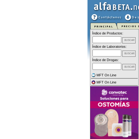
Índice de Productos:
Índice de Laboratorios:
Índice de Drogas:
MFT On Line
MFT On Line