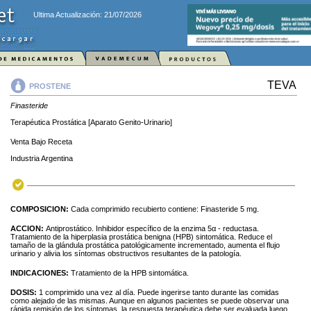
Ultima Actualización: 21/07/2026
TEVA
PROSTENE
Finasteride
Terapéutica Prostática [Aparato Genito-Urinario]
Venta Bajo Receta
Industria Argentina
COMPOSICION:
Cada comprimido recubierto contiene: Finasteride 5 mg.
ACCION:
Antiprostático. Inhibidor específico de la enzima 5α - reductasa.
Tratamiento de la hiperplasia prostática benigna (HPB) sintomática. Reduce el
tamaño de la glándula prostática patológicamente incrementado, aumenta el flujo
urinario y alivia los síntomas obstructivos resultantes de la patología.
INDICACIONES:
Tratamiento de la HPB sintomática.
DOSIS:
1 comprimido una vez al día. Puede ingerirse tanto durante las comidas
como alejado de las mismas. Aunque en algunos pacientes se puede observar una
rápida remisión de los síntomas, la respuesta terapéutica debe ser evaluada luego