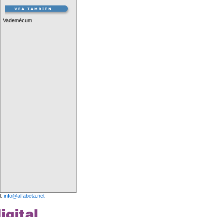
Vademécum
l:
info@alfabeta.net