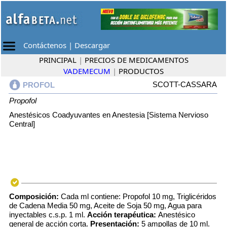
Contáctenos
|
Descargar
PRINCIPAL
|
PRECIOS DE MEDICAMENTOS
VADEMECUM
|
PRODUCTOS
SCOTT-CASSARA
PROFOL
Propofol
Anestésicos Coadyuvantes en Anestesia [Sistema Nervioso
Central]
Composición:
Cada ml contiene: Propofol 10 mg, Triglicéridos
de Cadena Media 50 mg, Aceite de Soja 50 mg, Agua para
inyectables c.s.p. 1 ml.
Acción terapéutica:
Anestésico
general de acción corta.
Presentación:
5 ampollas de 10 ml.