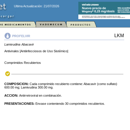
Ultima Actualización: 21/07/2026
LKM
PROFELVIR
Lamivudina
Abacavir
Antivirales [Antiinfecciosos de Uso Sistémico]
Comprimidos Recubiertos
COMPOSICION:
Cada comprimido recubierto contiene: Abacavir (como sulfato)
600.00 mg; Lamivudina 300.00 mg.
ACCION:
Antirretroviral en combinación.
PRESENTACIONES:
Envase conteniendo 30 comprimidos recubiertos.