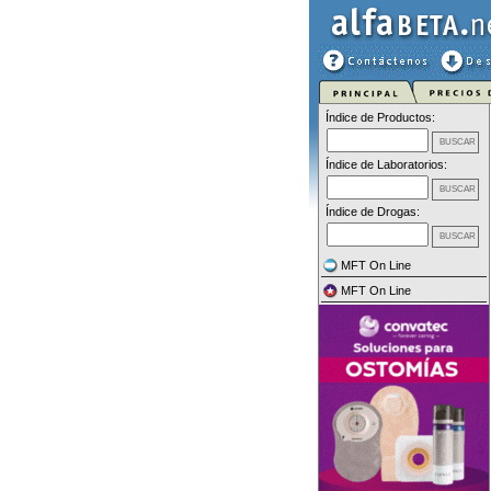
Índice de Productos:
Índice de Laboratorios:
Índice de Drogas:
MFT On Line
MFT On Line