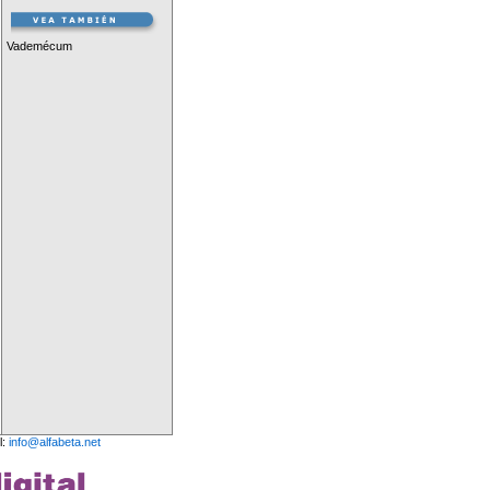
Vademécum
l:
info@alfabeta.net