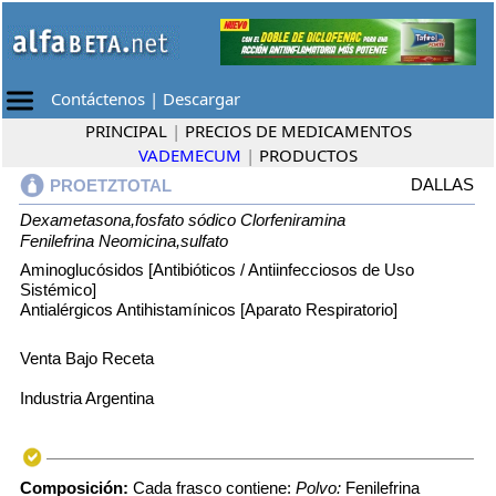
Contáctenos
|
Descargar
PRINCIPAL
|
PRECIOS DE MEDICAMENTOS
VADEMECUM
|
PRODUCTOS
DALLAS
PROETZTOTAL
Dexametasona,fosfato sódico
Clorfeniramina
Fenilefrina
Neomicina,sulfato
Aminoglucósidos [Antibióticos / Antiinfecciosos de Uso
Sistémico]
Antialérgicos Antihistamínicos [Aparato Respiratorio]
Venta Bajo Receta
Industria Argentina
Composición:
Cada frasco contiene:
Polvo:
Fenilefrina