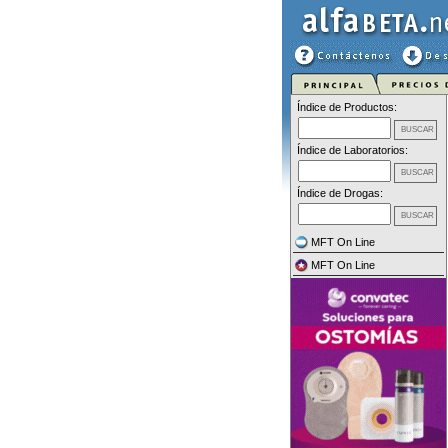
Índice de Productos:
Índice de Laboratorios:
Índice de Drogas:
MFT On Line
MFT On Line