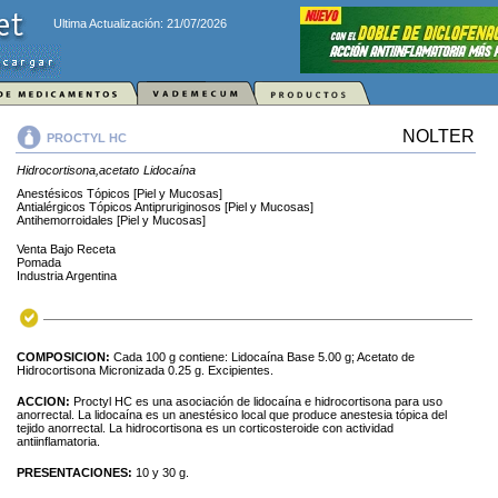
Ultima Actualización: 21/07/2026
NOLTER
PROCTYL HC
Hidrocortisona,acetato
Lidocaína
Anestésicos Tópicos [Piel y Mucosas]
Antialérgicos Tópicos Antipruriginosos [Piel y Mucosas]
Antihemorroidales [Piel y Mucosas]
Venta Bajo Receta
Pomada
Industria Argentina
COMPOSICION:
Cada 100 g contiene: Lidocaína Base 5.00 g; Acetato de
Hidrocortisona Micronizada 0.25 g. Excipientes.
ACCION:
Proctyl HC es una asociación de lidocaína e hidrocortisona para uso
anorrectal. La lidocaína es un anestésico local que produce anestesia tópica del
tejido anorrectal. La hidrocortisona es un corticosteroide con actividad
antiinflamatoria.
PRESENTACIONES:
10 y 30 g.