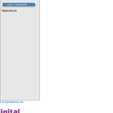
Vademécum
l:
info@alfabeta.net