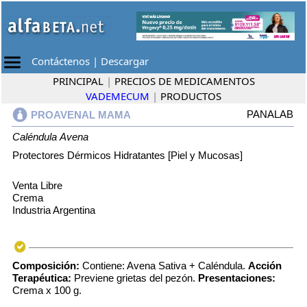
Contáctenos
|
Descargar
PRINCIPAL
|
PRECIOS DE MEDICAMENTOS
VADEMECUM
|
PRODUCTOS
PANALAB
PROAVENAL MAMA
Caléndula
Avena
Protectores Dérmicos Hidratantes [Piel y Mucosas]
Venta Libre
Crema
Industria Argentina
Composición:
Contiene: Avena Sativa + Caléndula.
Acción
Terapéutica:
Previene grietas del pezón.
Presentaciones:
Crema x 100 g.