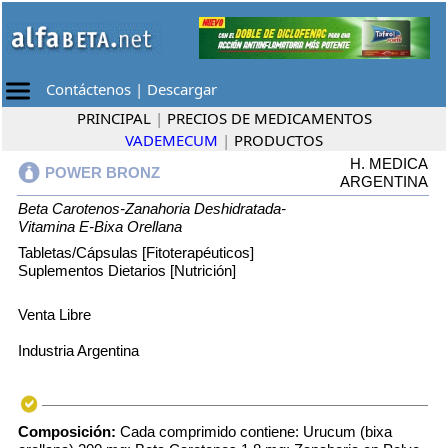
Contáctenos
|
Descargar
PRINCIPAL
|
PRECIOS DE MEDICAMENTOS
VADEMECUM
|
PRODUCTOS
H. MEDICA
POWER BRONZ
ARGENTINA
Beta Carotenos-Zanahoria Deshidratada-
Vitamina E-Bixa Orellana
Tabletas/Cápsulas [Fitoterapéuticos]
Suplementos Dietarios [Nutrición]
Venta Libre
Industria Argentina
Composición:
Cada comprimido contiene: Urucum (bixa