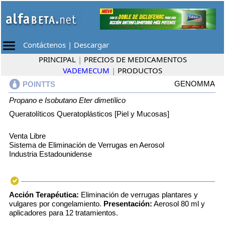
Contáctenos
|
Descargar
PRINCIPAL
|
PRECIOS DE MEDICAMENTOS
VADEMECUM
|
PRODUCTOS
GENOMMA
POINTTS
Propano e Isobutano
Eter dimetílico
Queratolíticos Queratoplásticos [Piel y Mucosas]
Venta Libre
Sistema de Eliminación de Verrugas en Aerosol
Industria Estadounidense
Acción Terapéutica:
Eliminación de verrugas plantares y
vulgares por congelamiento.
Presentación:
Aerosol 80 ml y
aplicadores para 12 tratamientos.