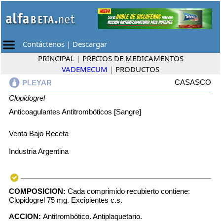
Contáctenos
|
Descargar
PRINCIPAL
|
PRECIOS DE MEDICAMENTOS
VADEMECUM
|
PRODUCTOS
CASASCO
PLEYAR
Clopidogrel
Anticoagulantes Antitrombóticos [Sangre]
Venta Bajo Receta
Industria Argentina
COMPOSICION:
Cada comprimido recubierto contiene:
Clopidogrel 75 mg. Excipientes c.s.
ACCION:
Antitrombótico. Antiplaquetario.