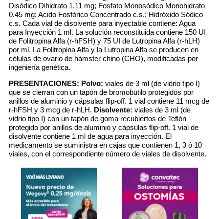
Disódico Dihidrato 1.11 mg; Fosfato Monosódico Monohidrato
0.45 mg; Acido Fosfórico Concentrado c.s.; Hidróxido Sódico
c.s. Cada vial de disolvente para inyectable contiene: Agua
para Inyección 1 ml. La solución reconstituida contiene 150 UI
de Folitropina Alfa (r-hFSH) y 75 UI de Lutropina Alfa (r-hLH)
por ml. La Folitropina Alfa y la Lutropina Alfa se producen en
células de ovario de hámster chino (CHO), modificadas por
ingeniería genética.
PRESENTACIONES:
Polvo:
viales de 3 ml (de vidrio tipo I)
que se cierran con un tapón de bromobutilo protegidos por
anillos de aluminio y cápsulas flip-off. 1 vial contiene 11 mcg de
r-hFSH y 3 mcg de r-hLH.
Disolvente:
viales de 3 ml (de
vidrio tipo I) con un tapón de goma recubiertos de Teflón
protegido por anillos de aluminio y cápsulas flip-off. 1 vial de
disolvente contiene 1 ml de agua para inyección. El
medicamento se suministra en cajas que contienen 1, 3 ó 10
viales, con el correspondiente número de viales de disolvente.