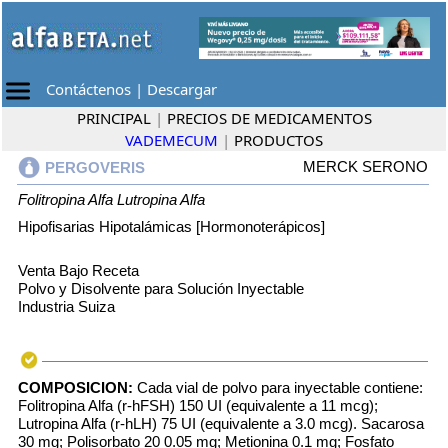
Contáctenos
|
Descargar
PRINCIPAL
|
PRECIOS DE MEDICAMENTOS
VADEMECUM
|
PRODUCTOS
MERCK SERONO
PERGOVERIS
Folitropina Alfa
Lutropina Alfa
Hipofisarias Hipotalámicas [Hormonoterápicos]
Venta Bajo Receta
Polvo y Disolvente para Solución Inyectable
Industria Suiza
COMPOSICION:
Cada vial de polvo para inyectable contiene:
Folitropina Alfa (r-hFSH) 150 UI (equivalente a 11 mcg);
Lutropina Alfa (r-hLH) 75 UI (equivalente a 3.0 mcg). Sacarosa
30 mg; Polisorbato 20 0.05 mg; Metionina 0.1 mg; Fosfato