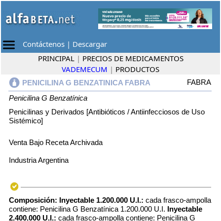
Contáctenos
|
Descargar
PRINCIPAL
|
PRECIOS DE MEDICAMENTOS
VADEMECUM
|
PRODUCTOS
FABRA
PENICILINA G BENZATINICA FABRA
Penicilina G Benzatínica
Penicilinas y Derivados [Antibióticos / Antiinfecciosos de Uso
Sistémico]
Venta Bajo Receta Archivada
Industria Argentina
Composición:
Inyectable 1.200.000 U.I.:
cada frasco-ampolla
contiene: Penicilina G Benzatínica 1.200.000 U.I.
Inyectable
2.400.000 U.I.:
cada frasco-ampolla contiene: Penicilina G