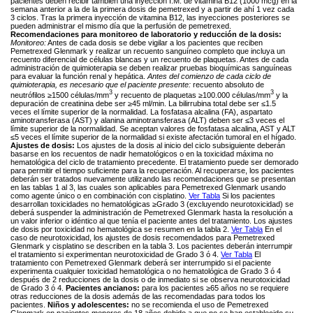
pacientes deben recibir también una inyección I.M. de vitamina B12 (1000 mcg) en la
semana anterior a la de la primera dosis de pemetrexed y a partir de ahí 1 vez cada
3 ciclos. Tras la primera inyección de vitamina B12, las inyecciones posteriores se
pueden administrar el mismo día que la perfusión de pemetrexed.
Recomendaciones para monitoreo de laboratorio y reducción de la dosis:
Monitoreo:
Antes de cada dosis se debe vigilar a los pacientes que reciben
Pemetrexed Glenmark y realizar un recuento sanguíneo completo que incluya un
recuento diferencial de células blancas y un recuento de plaquetas. Antes de cada
administración de quimioterapia se deben realizar pruebas bioquímicas sanguíneas
para evaluar la función renal y hepática.
Antes del comienzo de cada ciclo de
quimioterapia, es necesario que el paciente presente:
recuento absoluto de
3
3
neutrófilos ≥1500 células/mm
y recuento de plaquetas ≥100.000 células/mm
y la
depuración de creatinina debe ser ≥45 ml/min. La bilirrubina total debe ser ≤1.5
veces el límite superior de la normalidad. La fosfatasa alcalina (FA), aspartato
aminotransferasa (AST) y alanina aminotransferasa (ALT) deben ser ≤3 veces el
límite superior de la normalidad. Se aceptan valores de fosfatasa alcalina, AST y ALT
≤5 veces el límite superior de la normalidad si existe afectación tumoral en el hígado.
Ajustes de dosis:
Los ajustes de la dosis al inicio del ciclo subsiguiente deberán
basarse en los recuentos de nadir hematológicos o en la toxicidad máxima no
hematológica del ciclo de tratamiento precedente. El tratamiento puede ser demorado
para permitir el tiempo suficiente para la recuperación. Al recuperarse, los pacientes
deberán ser tratados nuevamente utilizando las recomendaciones que se presentan
en las tablas 1 al 3, las cuales son aplicables para Pemetrexed Glenmark usando
como agente único o en combinación con cisplatino.
Ver Tabla
Si los pacientes
desarrollan toxicidades no hematológicas ≥Grado 3 (excluyendo neurotoxicidad) se
deberá suspender la administración de Pemetrexed Glenmark hasta la resolución a
un valor inferior o idéntico al que tenía el paciente antes del tratamiento. Los ajustes
de dosis por toxicidad no hematológica se resumen en la tabla 2.
Ver Tabla
En el
caso de neurotoxicidad, los ajustes de dosis recomendados para Pemetrexed
Glenmark y cisplatino se describen en la tabla 3. Los pacientes deberán interrumpir
el tratamiento si experimentan neurotoxicidad de Grado 3 ó 4.
Ver Tabla
El
tratamiento con Pemetrexed Glenmark deberá ser interrumpido si el paciente
experimenta cualquier toxicidad hematológica o no hematológica de Grado 3 ó 4
después de 2 reducciones de la dosis o de inmediato si se observa neurotoxicidad
de Grado 3 ó 4.
Pacientes ancianos:
para los pacientes ≥65 años no se requiere
otras reducciones de la dosis además de las recomendadas para todos los
pacientes.
Niños y adolescentes:
no se recomienda el uso de Pemetrexed
Glenmark en pacientes menores de 18 años debido a que no se han establecido su