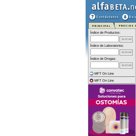
Índice de Productos:
Índice de Laboratorios:
Índice de Drogas:
MFT On Line
MFT On Line