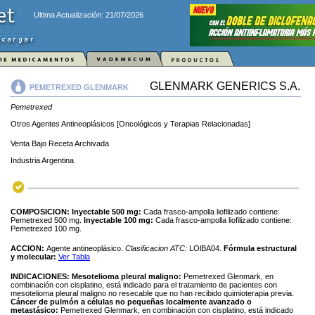
Ultima Actualización: 21/07/2026
GLENMARK GENERICS S.A.
PEMETREXED GLENMARK
Pemetrexed
Otros Agentes Antineoplásicos [Oncológicos y Terapias Relacionadas]
Venta Bajo Receta Archivada
Industria Argentina
COMPOSICION:
Inyectable 500 mg:
Cada frasco-ampolla liofilizado contiene:
Pemetrexed 500 mg.
Inyectable 100 mg:
Cada frasco-ampolla liofilizado contiene:
Pemetrexed 100 mg.
ACCION:
Agente antineoplásico.
Clasificacion ATC:
LOlBA04.
Fórmula estructural
y molecular:
Ver Tabla
INDICACIONES:
Mesotelioma pleural maligno:
Pemetrexed Glenmark, en
combinación con cisplatino, está indicado para el tratamiento de pacientes con
mesotelioma pleural maligno no resecable que no han recibido quimioterapia previa.
Cáncer de pulmón a células no pequeñas localmente avanzado o
metastásico:
Pemetrexed Glenmark, en combinación con cisplatino, está indicado