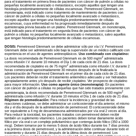
para el tratamiento en primera línea de pacientes con cáncer de pulmón a células no
pequeñas localmente avanzado o metastásico, excepto aquellos que tengan una
histología predominantemente de células escamosas. Pemetrexed Glenmark, en
monoterapia, está indicado como tratamiento de mantenimiento de pacientes con
cáncer de pulmón a células no pequeñas localmente avanzado o metastásico,
excepto aquellos que tengan una histología predominantemente de células
escamosas, cuya enfermedad no ha progresado inmediatamente después de
quimioterapia previa basada en un platino. Pemetrexed Glenmark, en monoterapia,
está indicado para el tratamiento en segunda línea de pacientes con cáncer de
pulmón a células no pequeñas localmente avanzado o metastásico, salvo aquellos
que tengan histología predominantemente de células escamosas.
DOSIS:
Pemetrexed Glenmark se debe administrar sólo por vía I.V. Pemetrexed
Glenmark debe ser administrado sólo bajo la supervisión de un médico calificado con
experiencia en el uso de agentes antineoplásicos.
Uso combinado con cisplatino:
2
La dosis recomendada de Pemetrexed Glenmark es de 500 mg/m
administrada
como infusión I.V. durante 10 minutos el Día 1 de cada ciclo de 21 días. La dosis
2
recomendada de cisplatino es de 75 mg/m
administrada como infusión I.V. durante 2
horas comenzando aproximadamente 30 minutos después de la finalizada la
administración de Pemetrexed Glenmark en el primer día de cada ciclo de 21 días.
Los pacientes deberán recibir el tratamiento antiemético adecuado y ser hidratados
apropiadamente antes y/o después de recibir cisplatino. Ver prospecto de cisplatino
para mayor información.
Uso como agente único (monoterapia):
En pacientes
con cáncer de pulmón a células no pequeñas que han sido tratados previamente con
2
quimioterapia, la dosis recomendada de Pemetrexed Glenmark es de 500 mg/m
administrada como infusión I.V. durante 10 minutos el Día 1 de cada ciclo de 21 días.
Régimen de premedicación:
Para reducir la incidencia y gravedad de las
reacciones cutáneas, se debe administrar un corticosteroide el día anterior, el mismo
día y el día después de la administración de pemetrexed. El corticoesteroide debe
ser equivalente a 4 mg de dexametasona administrados por vía oral 2 veces al día.
Para reducir la toxicidad, los pacientes tratados con pemetrexed deben recibir
también un suplemento vitamínico. Los pacientes deben tomar diariamente ácido
fólico por vía oral o un complejo polivitamínico que contenga ácido fólico (350 a 1000
mcg). Deben tomarse por lo menos 5 dosis de ácido fólico durante los 7 días previos
a la primera dosis de pemetrexed, y la administración debe continuar durante todo el
tratamiento y durante 21 días después de la última dosis de pemetrexed. Los