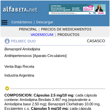
Contáctenos
|
Descargar
PRINCIPAL
|
PRECIOS DE MEDICAMENTOS
VADEMECUM
|
PRODUCTOS
CASASCO
PELMEC DUO
Benazepril
Amlodipina
Antihipertensivos [Aparato Circulatorio]
Venta Bajo Receta
Industria Argentina
COMPOSICION:
Cápsulas 2.5 mg/10 mg:
cada cápsula
contiene: Amlodipina Besilato 3.467 mg (equivalente a
Amlodipina base 2.50 mg); Benazepril Clorhidrato 10.00 mg.
Excipientes c.s.
Cápsulas 5 mg/10 mg:
cada cápsula