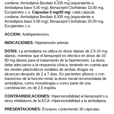
contiene: Amlodipina Besilato 6.935 mg (equivalente a
Amlodipina base 5.00 mg); Benazepril Clorhidrato 10.00 mg.
Excipientes c.s.
Cápsulas 5 mg/20 mg:
cada cápsula
contiene: Amlodipina Besilato 6.935 mg (equivalente a
Amlodipina base 5.00 mg); Benazepril Clorhidrato 20.00 mg.
Excipientes c.s.
ACCION:
Antihipertensivo.
INDICACIONES:
Hipertensión arterial.
DOSIS:
La amlodipina se utiliza en dosis diarias de 2.5-10 mg
diarios, mientras que el benazepril es efectivo en dosis de 10-
80 mg diarios para el tratamiento de la hipertensión. La dosis
debe adecuarse a la respuesta clínica, teniendo en cuenta que
los niveles plasmáticos estables de ambas drogas se
alcanzan después de 2 a 7 días. En pacientes añosos o con
trastornos de la función renal, la dosis inicial recomendada de
amlodipina, como monoterapia o como parte de una
combinación, es de 2.5 mg/día.
CONTRAINDICACIONES:
Hipersensibilidad al benazepril o a
otros inhibidores de la ECA. Hipersensibilidad a la amlodipina.
PRESENTACIONES:
Envases conteniendo 30 cápsulas.