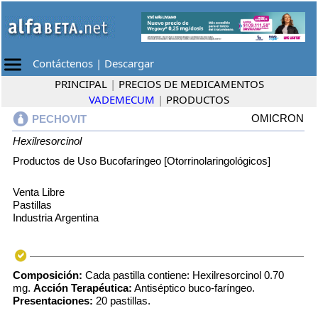
Contáctenos
|
Descargar
PRINCIPAL
|
PRECIOS DE MEDICAMENTOS
VADEMECUM
|
PRODUCTOS
OMICRON
PECHOVIT
Hexilresorcinol
Productos de Uso Bucofaríngeo [Otorrinolaringológicos]
Venta Libre
Pastillas
Industria Argentina
Composición:
Cada pastilla contiene: Hexilresorcinol 0.70
mg.
Acción Terapéutica:
Antiséptico buco-faríngeo.
Presentaciones:
20 pastillas.