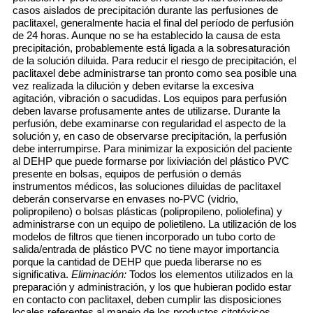
casos aislados de precipitación durante las perfusiones de
paclitaxel, generalmente hacia el final del período de perfusión
de 24 horas. Aunque no se ha establecido la causa de esta
precipitación, probablemente está ligada a la sobresaturación
de la solución diluida. Para reducir el riesgo de precipitación, el
paclitaxel debe administrarse tan pronto como sea posible una
vez realizada la dilución y deben evitarse la excesiva
agitación, vibración o sacudidas. Los equipos para perfusión
deben lavarse profusamente antes de utilizarse. Durante la
perfusión, debe examinarse con regularidad el aspecto de la
solución y, en caso de observarse precipitación, la perfusión
debe interrumpirse. Para minimizar la exposición del paciente
al DEHP que puede formarse por lixiviación del plástico PVC
presente en bolsas, equipos de perfusión o demás
instrumentos médicos, las soluciones diluidas de paclitaxel
deberán conservarse en envases no-PVC (vidrio,
polipropileno) o bolsas plásticas (polipropileno, poliolefina) y
administrarse con un equipo de polietileno. La utilización de los
modelos de filtros que tienen incorporado un tubo corto de
salida/entrada de plástico PVC no tiene mayor importancia
porque la cantidad de DEHP que pueda liberarse no es
significativa.
Eliminación:
Todos los elementos utilizados en la
preparación y administración, y los que hubieran podido estar
en contacto con paclitaxel, deben cumplir las disposiciones
locales referentes al manejo de los productos citotóxicos.