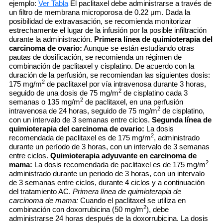
ejemplo:
Ver Tabla
El paclitaxel debe administrarse a través de
un filtro de membrana microporosa de 0.22 μm. Dada la
posibilidad de extravasación, se recomienda monitorizar
estrechamente el lugar de la infusión por la posible infiltración
durante la administración.
Primera línea de quimioterapia del
carcinoma de ovario:
Aunque se están estudiando otras
pautas de dosificación, se recomienda un régimen de
combinación de paclitaxel y cisplatino. De acuerdo con la
duración de la perfusión, se recomiendan las siguientes dosis:
2
175 mg/m
de paclitaxel por vía intravenosa durante 3 horas,
2
seguido de una dosis de 75 mg/m
de cisplatino cada 3
2
semanas o 135 mg/m
de paclitaxel, en una perfusión
2
intravenosa de 24 horas, seguido de 75 mg/m
de cisplatino,
con un intervalo de 3 semanas entre ciclos.
Segunda línea de
quimioterapia del carcinoma de ovario:
La dosis
2
recomendada de paclitaxel es de 175 mg/m
, administrado
durante un período de 3 horas, con un intervalo de 3 semanas
entre ciclos.
Quimioterapia adyuvante en carcinoma de
2
mama:
La dosis recomendada de paclitaxel es de 175 mg/m
administrado durante un periodo de 3 horas, con un intervalo
de 3 semanas entre ciclos, durante 4 ciclos y a continuación
del tratamiento AC.
Primera línea de quimioterapia de
carcinoma de mama:
Cuando el paclitaxel se utiliza en
2
combinación con doxorrubicina (50 mg/m
), debe
administrarse 24 horas después de la doxorrubicina. La dosis