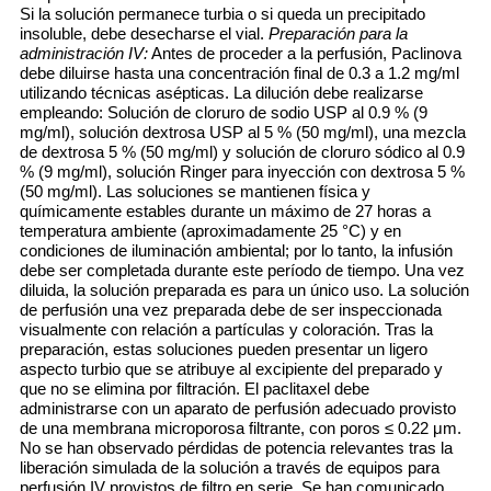
Si la solución permanece turbia o si queda un precipitado
insoluble, debe desecharse el vial.
Preparación para la
administración IV:
Antes de proceder a la perfusión, Paclinova
debe diluirse hasta una concentración final de 0.3 a 1.2 mg/ml
utilizando técnicas asépticas. La dilución debe realizarse
empleando: Solución de cloruro de sodio USP al 0.9 % (9
mg/ml), solución dextrosa USP al 5 % (50 mg/ml), una mezcla
de dextrosa 5 % (50 mg/ml) y solución de cloruro sódico al 0.9
% (9 mg/ml), solución Ringer para inyección con dextrosa 5 %
(50 mg/ml). Las soluciones se mantienen física y
químicamente estables durante un máximo de 27 horas a
temperatura ambiente (aproximadamente 25 °C) y en
condiciones de iluminación ambiental; por lo tanto, la infusión
debe ser completada durante este período de tiempo. Una vez
diluida, la solución preparada es para un único uso. La solución
de perfusión una vez preparada debe de ser inspeccionada
visualmente con relación a partículas y coloración. Tras la
preparación, estas soluciones pueden presentar un ligero
aspecto turbio que se atribuye al excipiente del preparado y
que no se elimina por filtración. El paclitaxel debe
administrarse con un aparato de perfusión adecuado provisto
de una membrana microporosa filtrante, con poros ≤ 0.22 μm.
No se han observado pérdidas de potencia relevantes tras la
liberación simulada de la solución a través de equipos para
perfusión IV provistos de filtro en serie. Se han comunicado