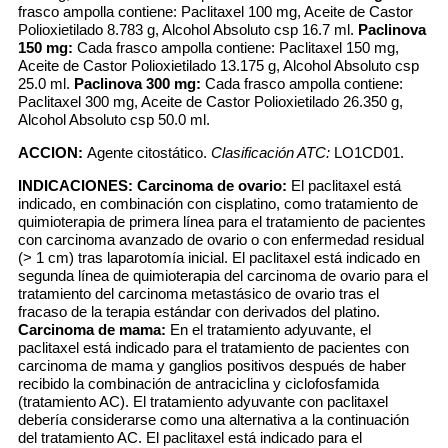
frasco ampolla contiene: Paclitaxel 100 mg, Aceite de Castor
Polioxietilado 8.783 g, Alcohol Absoluto csp 16.7 ml.
Paclinova
150 mg:
Cada frasco ampolla contiene: Paclitaxel 150 mg,
Aceite de Castor Polioxietilado 13.175 g, Alcohol Absoluto csp
25.0 ml.
Paclinova 300 mg:
Cada frasco ampolla contiene:
Paclitaxel 300 mg, Aceite de Castor Polioxietilado 26.350 g,
Alcohol Absoluto csp 50.0 ml.
ACCION:
Agente citostático.
Clasificación ATC:
LO1CD01.
INDICACIONES:
Carcinoma de ovario:
El paclitaxel está
indicado, en combinación con cisplatino, como tratamiento de
quimioterapia de primera línea para el tratamiento de pacientes
con carcinoma avanzado de ovario o con enfermedad residual
(> 1 cm) tras laparotomía inicial. El paclitaxel está indicado en
segunda línea de quimioterapia del carcinoma de ovario para el
tratamiento del carcinoma metastásico de ovario tras el
fracaso de la terapia estándar con derivados del platino.
Carcinoma de mama:
En el tratamiento adyuvante, el
paclitaxel está indicado para el tratamiento de pacientes con
carcinoma de mama y ganglios positivos después de haber
recibido la combinación de antraciclina y ciclofosfamida
(tratamiento AC). El tratamiento adyuvante con paclitaxel
debería considerarse como una alternativa a la continuación
del tratamiento AC. El paclitaxel está indicado para el