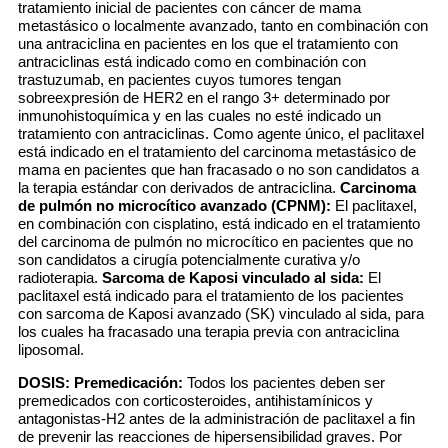
tratamiento inicial de pacientes con cáncer de mama
metastásico o localmente avanzado, tanto en combinación con
una antraciclina en pacientes en los que el tratamiento con
antraciclinas está indicado como en combinación con
trastuzumab, en pacientes cuyos tumores tengan
sobreexpresión de HER2 en el rango 3+ determinado por
inmunohistoquímica y en las cuales no esté indicado un
tratamiento con antraciclinas. Como agente único, el paclitaxel
está indicado en el tratamiento del carcinoma metastásico de
mama en pacientes que han fracasado o no son candidatos a
la terapia estándar con derivados de antraciclina.
Carcinoma
de pulmón no microcítico avanzado (CPNM):
El paclitaxel,
en combinación con cisplatino, está indicado en el tratamiento
del carcinoma de pulmón no microcítico en pacientes que no
son candidatos a cirugía potencialmente curativa y/o
radioterapia.
Sarcoma de Kaposi vinculado al sida:
El
paclitaxel está indicado para el tratamiento de los pacientes
con sarcoma de Kaposi avanzado (SK) vinculado al sida, para
los cuales ha fracasado una terapia previa con antraciclina
liposomal.
DOSIS:
Premedicación:
Todos los pacientes deben ser
premedicados con corticosteroides, antihistamínicos y
antagonistas-H2 antes de la administración de paclitaxel a fin
de prevenir las reacciones de hipersensibilidad graves. Por