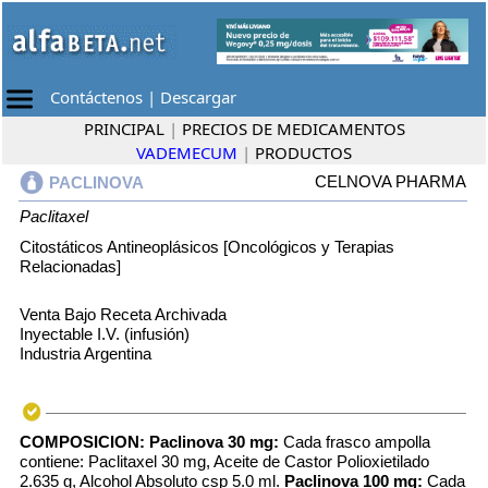
Contáctenos
|
Descargar
PRINCIPAL
|
PRECIOS DE MEDICAMENTOS
VADEMECUM
|
PRODUCTOS
CELNOVA PHARMA
PACLINOVA
Paclitaxel
Citostáticos Antineoplásicos [Oncológicos y Terapias
Relacionadas]
Venta Bajo Receta Archivada
Inyectable I.V. (infusión)
Industria Argentina
COMPOSICION:
Paclinova 30 mg:
Cada frasco ampolla
contiene: Paclitaxel 30 mg, Aceite de Castor Polioxietilado
2.635 g, Alcohol Absoluto csp 5.0 ml.
Paclinova 100 mg:
Cada