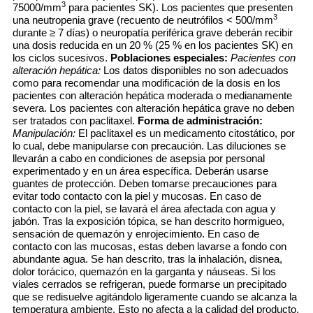
3
75000/mm
para pacientes SK). Los pacientes que presenten
3
una neutropenia grave (recuento de neutrófilos < 500/mm
durante ≥ 7 días) o neuropatía periférica grave deberán recibir
una dosis reducida en un 20 % (25 % en los pacientes SK) en
los ciclos sucesivos.
Poblaciones especiales:
Pacientes con
alteración hepática:
Los datos disponibles no son adecuados
como para recomendar una modificación de la dosis en los
pacientes con alteración hepática moderada o medianamente
severa. Los pacientes con alteración hepática grave no deben
ser tratados con paclitaxel.
Forma de administración:
Manipulación:
El paclitaxel es un medicamento citostático, por
lo cual, debe manipularse con precaución. Las diluciones se
llevarán a cabo en condiciones de asepsia por personal
experimentado y en un área específica. Deberán usarse
guantes de protección. Deben tomarse precauciones para
evitar todo contacto con la piel y mucosas. En caso de
contacto con la piel, se lavará el área afectada con agua y
jabón. Tras la exposición tópica, se han descrito hormigueo,
sensación de quemazón y enrojecimiento. En caso de
contacto con las mucosas, estas deben lavarse a fondo con
abundante agua. Se han descrito, tras la inhalación, disnea,
dolor torácico, quemazón en la garganta y náuseas. Si los
viales cerrados se refrigeran, puede formarse un precipitado
que se redisuelve agitándolo ligeramente cuando se alcanza la
temperatura ambiente. Esto no afecta a la calidad del producto.