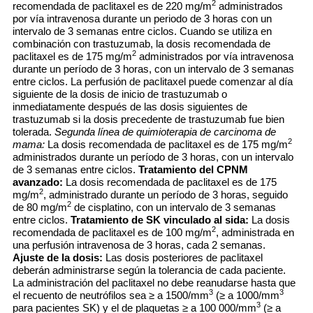
2
recomendada de paclitaxel es de 220 mg/m
administrados
por vía intravenosa durante un periodo de 3 horas con un
intervalo de 3 semanas entre ciclos. Cuando se utiliza en
combinación con trastuzumab, la dosis recomendada de
2
paclitaxel es de 175 mg/m
administrados por vía intravenosa
durante un período de 3 horas, con un intervalo de 3 semanas
entre ciclos. La perfusión de paclitaxel puede comenzar al día
siguiente de la dosis de inicio de trastuzumab o
inmediatamente después de las dosis siguientes de
trastuzumab si la dosis precedente de trastuzumab fue bien
tolerada.
Segunda línea de quimioterapia de carcinoma de
2
mama:
La dosis recomendada de paclitaxel es de 175 mg/m
administrados durante un período de 3 horas, con un intervalo
de 3 semanas entre ciclos.
Tratamiento del CPNM
avanzado:
La dosis recomendada de paclitaxel es de 175
2
mg/m
, administrado durante un período de 3 horas, seguido
2
de 80 mg/m
de cisplatino, con un intervalo de 3 semanas
entre ciclos.
Tratamiento de SK vinculado al sida:
La dosis
2
recomendada de paclitaxel es de 100 mg/m
, administrada en
una perfusión intravenosa de 3 horas, cada 2 semanas.
Ajuste de la dosis:
Las dosis posteriores de paclitaxel
deberán administrarse según la tolerancia de cada paciente.
La administración del paclitaxel no debe reanudarse hasta que
3
3
el recuento de neutrófilos sea ≥ a 1500/mm
(≥ a 1000/mm
3
para pacientes SK) y el de plaquetas ≥ a 100 000/mm
(≥ a