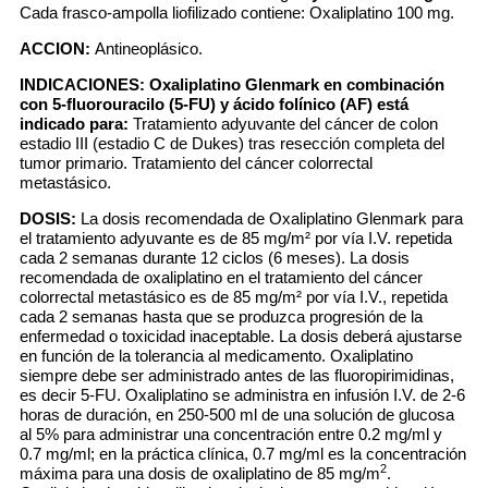
Cada frasco-ampolla liofilizado contiene: Oxaliplatino 100 mg.
ACCION:
Antineoplásico.
INDICACIONES:
Oxaliplatino Glenmark en combinación
con 5-fluorouracilo (5-FU) y ácido folínico (AF) está
indicado para:
Tratamiento adyuvante del cáncer de colon
estadio III (estadio C de Dukes) tras resección completa del
tumor primario. Tratamiento del cáncer colorrectal
metastásico.
DOSIS:
La dosis recomendada de Oxaliplatino Glenmark para
el tratamiento adyuvante es de 85 mg/m² por vía I.V. repetida
cada 2 semanas durante 12 ciclos (6 meses). La dosis
recomendada de oxaliplatino en el tratamiento del cáncer
colorrectal metastásico es de 85 mg/m² por vía I.V., repetida
cada 2 semanas hasta que se produzca progresión de la
enfermedad o toxicidad inaceptable. La dosis deberá ajustarse
en función de la tolerancia al medicamento. Oxaliplatino
siempre debe ser administrado antes de las fluoropirimidinas,
es decir 5-FU. Oxaliplatino se administra en infusión I.V. de 2-6
horas de duración, en 250-500 ml de una solución de glucosa
al 5% para administrar una concentración entre 0.2 mg/ml y
0.7 mg/ml; en la práctica clínica, 0.7 mg/ml es la concentración
2
máxima para una dosis de oxaliplatino de 85 mg/m
.