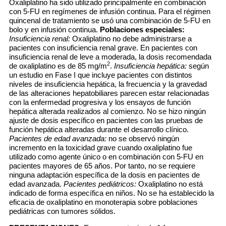
Oxaliplatino ha sido utilizado principalmente en combinación
con 5-FU en regímenes de infusión continua. Para el régimen
quincenal de tratamiento se usó una combinación de 5-FU en
bolo y en infusión continua.
Poblaciones especiales:
Insuficiencia renal:
Oxaliplatino no debe administrarse a
pacientes con insuficiencia renal grave. En pacientes con
insuficiencia renal de leve a moderada, la dosis recomendada
2
de oxaliplatino es de 85 mg/m
.
Insuficiencia hepática:
según
un estudio en Fase I que incluye pacientes con distintos
niveles de insuficiencia hepática, la frecuencia y la gravedad
de las alteraciones hepatobiliares parecen estar relacionadas
con la enfermedad progresiva y los ensayos de función
hepática alterada realizados al comienzo. No se hizo ningún
ajuste de dosis específico en pacientes con las pruebas de
función hepática alteradas durante el desarrollo clínico.
Pacientes de edad avanzada:
no se observó ningún
incremento en la toxicidad grave cuando oxaliplatino fue
utilizado como agente único o en combinación con 5-FU en
pacientes mayores de 65 años. Por tanto, no se requiere
ninguna adaptación específica de la dosis en pacientes de
edad avanzada.
Pacientes pediátricos:
Oxaliplatino no está
indicado de forma específica en niños. No se ha establecido la
eficacia de oxaliplatino en monoterapia sobre poblaciones
pediátricas con tumores sólidos.