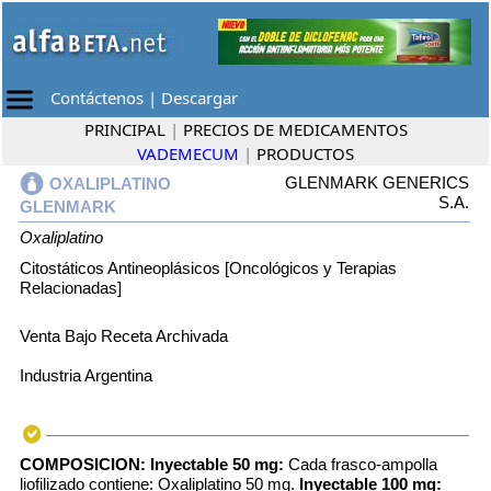
Contáctenos
|
Descargar
PRINCIPAL
|
PRECIOS DE MEDICAMENTOS
VADEMECUM
|
PRODUCTOS
GLENMARK GENERICS
OXALIPLATINO
S.A.
GLENMARK
Oxaliplatino
Citostáticos Antineoplásicos [Oncológicos y Terapias
Relacionadas]
Venta Bajo Receta Archivada
Industria Argentina
COMPOSICION:
Inyectable 50 mg:
Cada frasco-ampolla
liofilizado contiene: Oxaliplatino 50 mg.
Inyectable 100 mg: