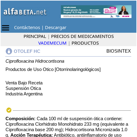
Contáctenos
|
Descargar
PRINCIPAL
|
PRECIOS DE MEDICAMENTOS
VADEMECUM
|
PRODUCTOS
BIOSINTEX
OTOLEF HC
Ciprofloxacina
Hidrocortisona
Productos de Uso Otico [Otorrinolaringológicos]
Venta Bajo Receta
Suspensión Otica
Industria Argentina
Composición:
Cada 100 ml de suspensión ótica contiene:
Ciprofloxacina Clorhidrato Monohidrato 233 mg (equivalente a
Ciprofloxacina base 200 mg); Hidrocortisona Micronizada 1.0
g.
Acción Terapéutica:
Antibiótico, antiinflamatorio de uso