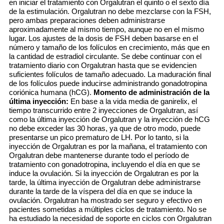
en iniciar el tratamiento con Orgalutran el quinto o el sexto día
de la estimulación. Orgalutran no debe mezclarse con la FSH,
pero ambas preparaciones deben administrarse
aproximadamente al mismo tiempo, aunque no en el mismo
lugar. Los ajustes de la dosis de FSH deben basarse en el
número y tamaño de los folículos en crecimiento, más que en
la cantidad de estradiol circulante. Se debe continuar con el
tratamiento diario con Orgalutran hasta que se evidencien
suficientes folículos de tamaño adecuado. La maduración final
de los folículos puede inducirse administrando gonadotropina
coriónica humana (hCG).
Momento de administración de la
última inyección:
En base a la vida media de ganirelix, el
tiempo transcurrido entre 2 inyecciones de Orgalutran, así
como la última inyección de Orgalutran y la inyección de hCG
no debe exceder las 30 horas, ya que de otro modo, puede
presentarse un pico prematuro de LH. Por lo tanto, si la
inyección de Orgalutran es por la mañana, el tratamiento con
Orgalutran debe mantenerse durante todo el período de
tratamiento con gonadotropina, incluyendo el día en que se
induce la ovulación. Si la inyección de Orgalutran es por la
tarde, la última inyección de Orgalutran debe administrarse
durante la tarde de la víspera del día en que se induce la
ovulación. Orgalutran ha mostrado ser seguro y efectivo en
pacientes sometidas a múltiples ciclos de tratamiento. No se
ha estudiado la necesidad de soporte en ciclos con Orgalutran