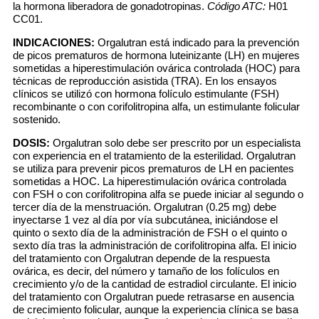
la hormona liberadora de gonadotropinas.
Código ATC:
H01
CC01.
INDICACIONES:
Orgalutran está indicado para la prevención
de picos prematuros de hormona luteinizante (LH) en mujeres
sometidas a hiperestimulación ovárica controlada (HOC) para
técnicas de reproducción asistida (TRA). En los ensayos
clínicos se utilizó con hormona folículo estimulante (FSH)
recombinante o con corifolitropina alfa, un estimulante folicular
sostenido.
DOSIS:
Orgalutran solo debe ser prescrito por un especialista
con experiencia en el tratamiento de la esterilidad. Orgalutran
se utiliza para prevenir picos prematuros de LH en pacientes
sometidas a HOC. La hiperestimulación ovárica controlada
con FSH o con corifolitropina alfa se puede iniciar al segundo o
tercer día de la menstruación. Orgalutran (0.25 mg) debe
inyectarse 1 vez al día por vía subcutánea, iniciándose el
quinto o sexto día de la administración de FSH o el quinto o
sexto día tras la administración de corifolitropina alfa. El inicio
del tratamiento con Orgalutran depende de la respuesta
ovárica, es decir, del número y tamaño de los folículos en
crecimiento y/o de la cantidad de estradiol circulante. El inicio
del tratamiento con Orgalutran puede retrasarse en ausencia
de crecimiento folicular, aunque la experiencia clínica se basa