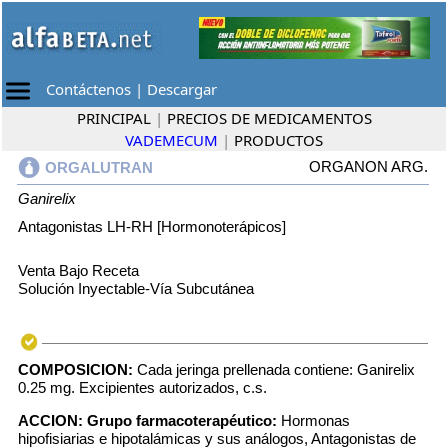
Contáctenos
|
Descargar
PRINCIPAL
|
PRECIOS DE MEDICAMENTOS
VADEMECUM
|
PRODUCTOS
ORGANON ARG.
ORGALUTRAN
Ganirelix
Antagonistas LH-RH [Hormonoterápicos]
Venta Bajo Receta
Solución Inyectable-Vía Subcutánea
COMPOSICION:
Cada jeringa prellenada contiene: Ganirelix
0.25 mg. Excipientes autorizados, c.s.
ACCION:
Grupo farmacoterapéutico:
Hormonas
hipofisiarias e hipotalámicas y sus análogos, Antagonistas de