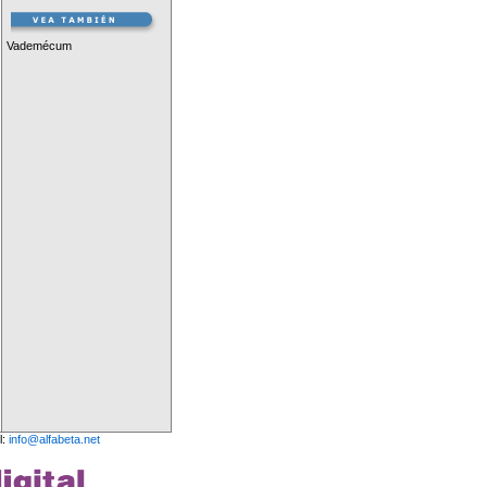
Vademécum
l:
info@alfabeta.net