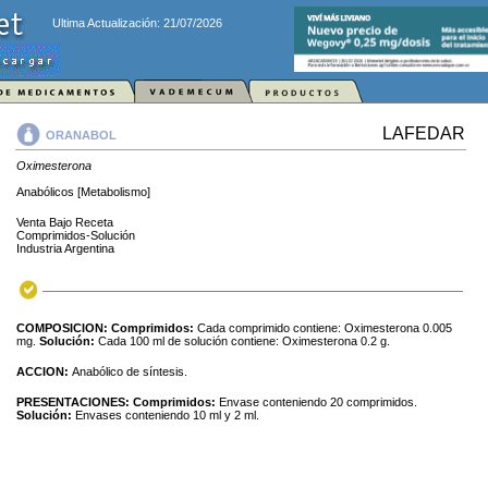
Ultima Actualización: 21/07/2026
LAFEDAR
ORANABOL
Oximesterona
Anabólicos [Metabolismo]
Venta Bajo Receta
Comprimidos-Solución
Industria Argentina
COMPOSICION:
Comprimidos:
Cada comprimido contiene: Oximesterona 0.005
mg.
Solución:
Cada 100 ml de solución contiene: Oximesterona 0.2 g.
ACCION:
Anabólico de síntesis.
PRESENTACIONES:
Comprimidos:
Envase conteniendo 20 comprimidos.
Solución:
Envases conteniendo 10 ml y 2 ml.