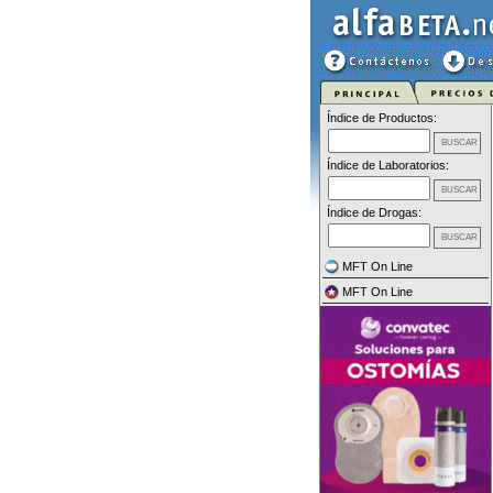
Índice de Productos:
Índice de Laboratorios:
Índice de Drogas:
MFT On Line
MFT On Line