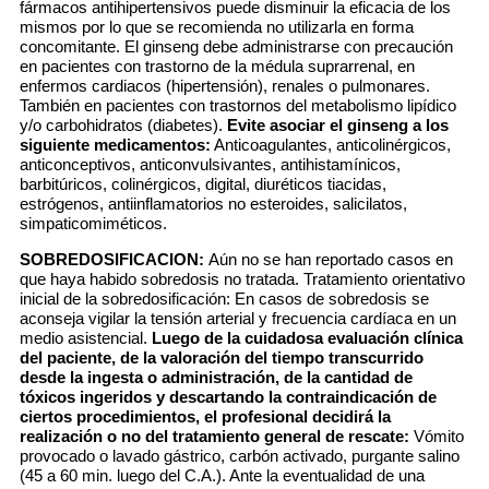
fármacos antihipertensivos puede disminuir la eficacia de los
mismos por lo que se recomienda no utilizarla en forma
concomitante. El ginseng debe administrarse con precaución
en pacientes con trastorno de la médula suprarrenal, en
enfermos cardiacos (hipertensión), renales o pulmonares.
También en pacientes con trastornos del metabolismo lipídico
y/o carbohidratos (diabetes).
Evite asociar el ginseng a los
siguiente medicamentos:
Anticoagulantes, anticolinérgicos,
anticonceptivos, anticonvulsivantes, antihistamínicos,
barbitúricos, colinérgicos, digital, diuréticos tiacidas,
estrógenos, antiinflamatorios no esteroides, salicilatos,
simpaticomiméticos.
SOBREDOSIFICACION:
Aún no se han reportado casos en
que haya habido sobredosis no tratada. Tratamiento orientativo
inicial de la sobredosificación: En casos de sobredosis se
aconseja vigilar la tensión arterial y frecuencia cardíaca en un
medio asistencial.
Luego de la cuidadosa evaluación clínica
del paciente, de la valoración del tiempo transcurrido
desde la ingesta o administración, de la cantidad de
tóxicos ingeridos y descartando la contraindicación de
ciertos procedimientos, el profesional decidirá la
realización o no del tratamiento general de rescate:
Vómito
provocado o lavado gástrico, carbón activado, purgante salino
(45 a 60 min. luego del C.A.). Ante la eventualidad de una