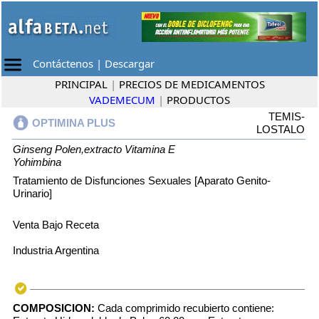
Contáctenos
|
Descargar
PRINCIPAL
|
PRECIOS DE MEDICAMENTOS
VADEMECUM
|
PRODUCTOS
TEMIS-
OPTIMINA PLUS
LOSTALO
Ginseng
Polen,extracto
Vitamina E
Yohimbina
Tratamiento de Disfunciones Sexuales [Aparato Genito-
Urinario]
Venta Bajo Receta
Industria Argentina
COMPOSICION:
Cada comprimido recubierto contiene: