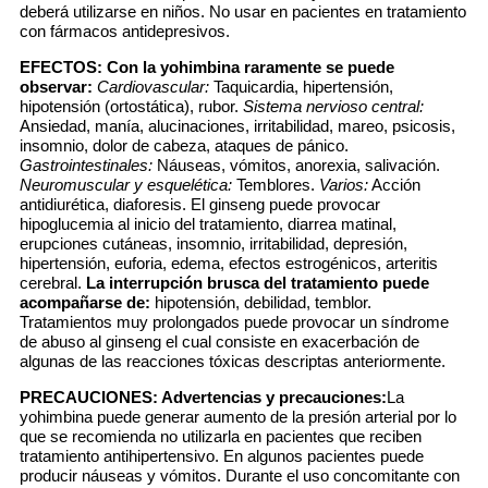
deberá utilizarse en niños. No usar en pacientes en tratamiento
con fármacos antidepresivos.
EFECTOS:
Con la yohimbina raramente se puede
observar:
Cardiovascular:
Taquicardia, hipertensión,
hipotensión (ortostática), rubor.
Sistema nervioso central:
Ansiedad, manía, alucinaciones, irritabilidad, mareo, psicosis,
insomnio, dolor de cabeza, ataques de pánico.
Gastrointestinales:
Náuseas, vómitos, anorexia, salivación.
Neuromuscular y esquelética:
Temblores.
Varios:
Acción
antidiurética, diaforesis. El ginseng puede provocar
hipoglucemia al inicio del tratamiento, diarrea matinal,
erupciones cutáneas, insomnio, irritabilidad, depresión,
hipertensión, euforia, edema, efectos estrogénicos, arteritis
cerebral.
La interrupción brusca del tratamiento puede
acompañarse de:
hipotensión, debilidad, temblor.
Tratamientos muy prolongados puede provocar un síndrome
de abuso al ginseng el cual consiste en exacerbación de
algunas de las reacciones tóxicas descriptas anteriormente.
PRECAUCIONES:
Advertencias y precauciones:
La
yohimbina puede generar aumento de la presión arterial por lo
que se recomienda no utilizarla en pacientes que reciben
tratamiento antihipertensivo. En algunos pacientes puede
producir náuseas y vómitos. Durante el uso concomitante con