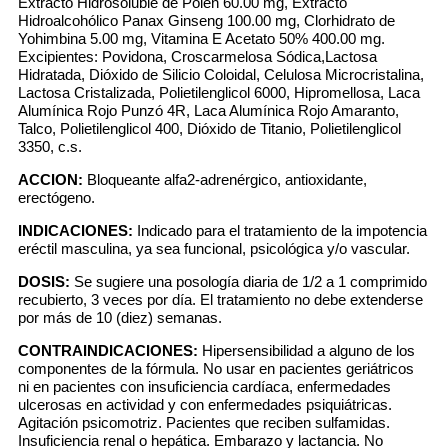
Extracto Hidrosoluble de Polen 60.00 mg, Extracto
Hidroalcohólico Panax Ginseng 100.00 mg, Clorhidrato de
Yohimbina 5.00 mg, Vitamina E Acetato 50% 400.00 mg.
Excipientes: Povidona, Croscarmelosa Sódica,Lactosa
Hidratada, Dióxido de Silicio Coloidal, Celulosa Microcristalina,
Lactosa Cristalizada, Polietilenglicol 6000, Hipromellosa, Laca
Alumínica Rojo Punzó 4R, Laca Alumínica Rojo Amaranto,
Talco, Polietilenglicol 400, Dióxido de Titanio, Polietilenglicol
3350, c.s.
ACCION:
Bloqueante alfa2-adrenérgico, antioxidante,
erectógeno.
INDICACIONES:
Indicado para el tratamiento de la impotencia
eréctil masculina, ya sea funcional, psicológica y/o vascular.
DOSIS:
Se sugiere una posología diaria de 1/2 a 1 comprimido
recubierto, 3 veces por día. El tratamiento no debe extenderse
por más de 10 (diez) semanas.
CONTRAINDICACIONES:
Hipersensibilidad a alguno de los
componentes de la fórmula. No usar en pacientes geriátricos
ni en pacientes con insuficiencia cardíaca, enfermedades
ulcerosas en actividad y con enfermedades psiquiátricas.
Agitación psicomotriz. Pacientes que reciben sulfamidas.
Insuficiencia renal o hepática. Embarazo y lactancia. No