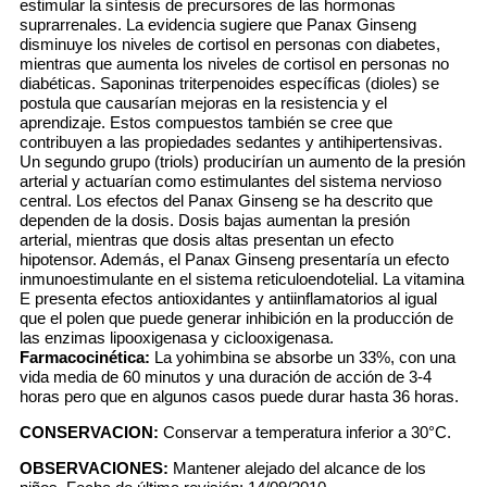
estimular la síntesis de precursores de las hormonas
suprarrenales. La evidencia sugiere que Panax Ginseng
disminuye los niveles de cortisol en personas con diabetes,
mientras que aumenta los niveles de cortisol en personas no
diabéticas. Saponinas triterpenoides específicas (dioles) se
postula que causarían mejoras en la resistencia y el
aprendizaje. Estos compuestos también se cree que
contribuyen a las propiedades sedantes y antihipertensivas.
Un segundo grupo (triols) producirían un aumento de la presión
arterial y actuarían como estimulantes del sistema nervioso
central. Los efectos del Panax Ginseng se ha descrito que
dependen de la dosis. Dosis bajas aumentan la presión
arterial, mientras que dosis altas presentan un efecto
hipotensor. Además, el Panax Ginseng presentaría un efecto
inmunoestimulante en el sistema reticuloendotelial. La vitamina
E presenta efectos antioxidantes y antiinflamatorios al igual
que el polen que puede generar inhibición en la producción de
las enzimas lipooxigenasa y ciclooxigenasa.
Farmacocinética:
La yohimbina se absorbe un 33%, con una
vida media de 60 minutos y una duración de acción de 3-4
horas pero que en algunos casos puede durar hasta 36 horas.
CONSERVACION:
Conservar a temperatura inferior a 30°C.
OBSERVACIONES:
Mantener alejado del alcance de los