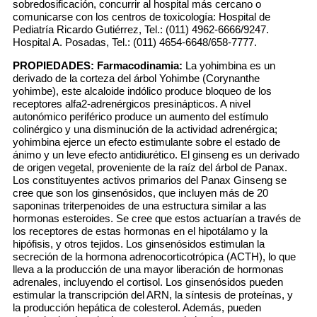
sobredosificación, concurrir al hospital más cercano o
comunicarse con los centros de toxicología: Hospital de
Pediatría Ricardo Gutiérrez, Tel.: (011) 4962-6666/9247.
Hospital A. Posadas, Tel.: (011) 4654-6648/658-7777.
PROPIEDADES:
Farmacodinamia:
La yohimbina es un
derivado de la corteza del árbol Yohimbe (Corynanthe
yohimbe), este alcaloide indólico produce bloqueo de los
receptores alfa2-adrenérgicos presinápticos. A nivel
autonómico periférico produce un aumento del estímulo
colinérgico y una disminución de la actividad adrenérgica;
yohimbina ejerce un efecto estimulante sobre el estado de
ánimo y un leve efecto antidiurético. El ginseng es un derivado
de origen vegetal, proveniente de la raíz del árbol de Panax.
Los constituyentes activos primarios del Panax Ginseng se
cree que son los ginsenósidos, que incluyen más de 20
saponinas triterpenoides de una estructura similar a las
hormonas esteroides. Se cree que estos actuarían a través de
los receptores de estas hormonas en el hipotálamo y la
hipófisis, y otros tejidos. Los ginsenósidos estimulan la
secreción de la hormona adrenocorticotrópica (ACTH), lo que
lleva a la producción de una mayor liberación de hormonas
adrenales, incluyendo el cortisol. Los ginsenósidos pueden
estimular la transcripción del ARN, la síntesis de proteínas, y
la producción hepática de colesterol. Además, pueden