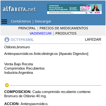
Contáctenos
|
Descargar
PRINCIPAL
|
PRECIOS DE MEDICAMENTOS
VADEMECUM
|
PRODUCTOS
LAFEDAR
OCTYPASMIL
Otilonio,bromuro
Antiespasmódicos Anticolinérgicos [Aparato Digestivo]
Venta Bajo Receta
Comprimidos Recubiertos
Industria Argentina
COMPOSICION:
Cada comprimido recubierto contiene:
Bromuro de Otilonio 40 mg.
ACCION:
Antiespasmódico.