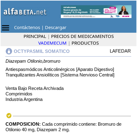
Contáctenos
|
Descargar
PRINCIPAL
|
PRECIOS DE MEDICAMENTOS
VADEMECUM
|
PRODUCTOS
LAFEDAR
OCTYPASMIL SOMATICO
Diazepam
Otilonio,bromuro
Antiespasmódicos Anticolinérgicos [Aparato Digestivo]
Tranquilizantes Ansiolíticos [Sistema Nervioso Central]
Venta Bajo Receta Archivada
Comprimidos
Industria Argentina
COMPOSICION:
Cada comprimido contiene: Bromuro de
Otilonio 40 mg, Diazepam 2 mg.