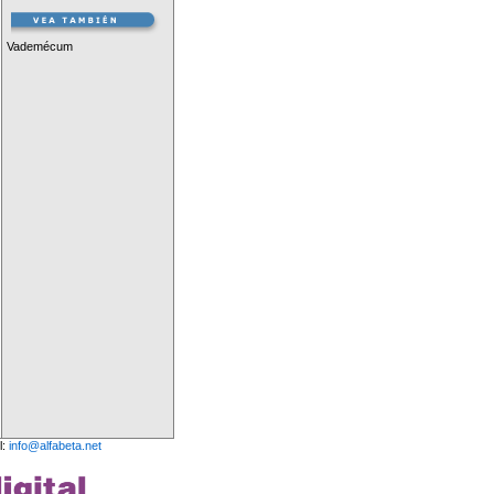
Vademécum
l:
info@alfabeta.net