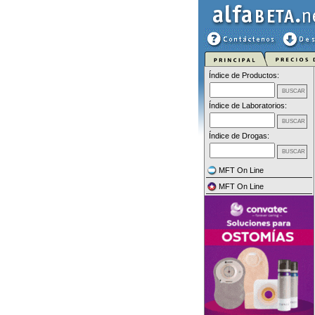
Índice de Productos:
Índice de Laboratorios:
Índice de Drogas:
MFT On Line
MFT On Line