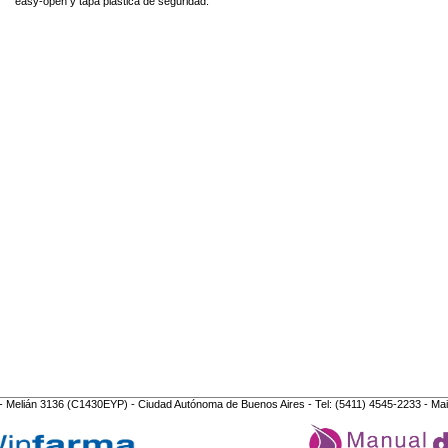
easy-open y tapa plástica de seguridad.
- Melián 3136 (C1430EYP) - Ciudad Autónoma de Buenos Aires - Tel: (5411) 4545-2233 - Mai