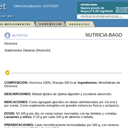
Ultima Actualización: 21/07/2026
NUTRICIA-BAGO
NUTROSA
Dextrosa
Suplementos Dietarios [Nutrición]
COMPOSICION:
Dextrosa 100%; Energía 360 kcal.
Ingredientes:
Monohidrato de
Dextrosa.
DESCRIPCIONES:
Módulo lipídico de óptima digestión y excelente absorción.
INDICACIONES:
Como agregado glucídico en dietas administradas por vía oral y
por sonda. Como suplemento energético en grandes esfuerzos físicos y psíquicos.
DOSIS:
50-100 g por día, en varias tomas mezcladas con las bebidas y comidas.
Lactantes y niños:
5-10 g por cada 100 g de alimento o bebida.
PRESENTACIONES:
Latas herméticamente termoselladas por 500 g, con sistema