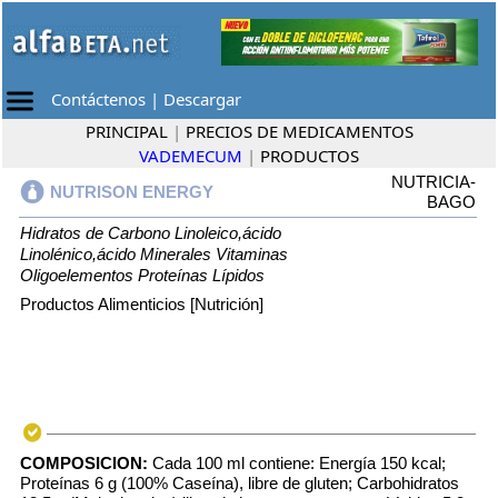
Contáctenos
|
Descargar
PRINCIPAL
|
PRECIOS DE MEDICAMENTOS
VADEMECUM
|
PRODUCTOS
NUTRICIA-
NUTRISON ENERGY
BAGO
Hidratos de Carbono
Linoleico,ácido
Linolénico,ácido
Minerales
Vitaminas
Oligoelementos
Proteínas
Lípidos
Productos Alimenticios [Nutrición]
COMPOSICION:
Cada 100 ml contiene: Energía 150 kcal;
Proteínas 6 g (100% Caseína), libre de gluten; Carbohidratos